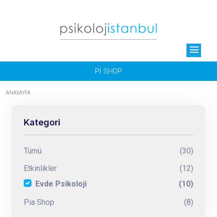
menu
Pİ SHOP
ANASAYFA
Kategori
Tümü
(30)
Etkinlikler
(12)
Evde Psikoloji
(10)
Pia Shop
(8)