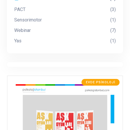
PACT
(3)
Sensorimotor
(1)
Webinar
(7)
Yas
(1)
EVDE PSIKOLOJI