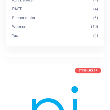
Kart Destesi
(1)
PACT
(4)
Sensorimotor
(3)
Webinar
(10)
Yas
(1)
ETKINLIKLER