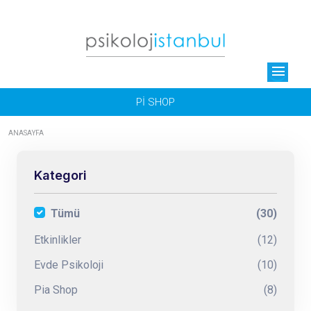
menu
Pİ SHOP
ANASAYFA
Kategori
Tümü
(30)
Etkinlikler
(12)
Evde Psikoloji
(10)
Pia Shop
(8)