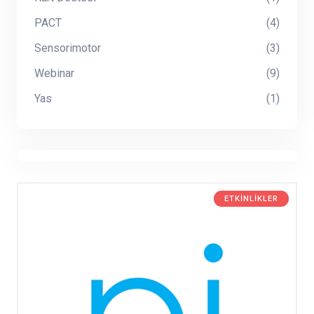
PACT
(4)
Sensorimotor
(3)
Webinar
(9)
Yas
(1)
ETKINLIKLER