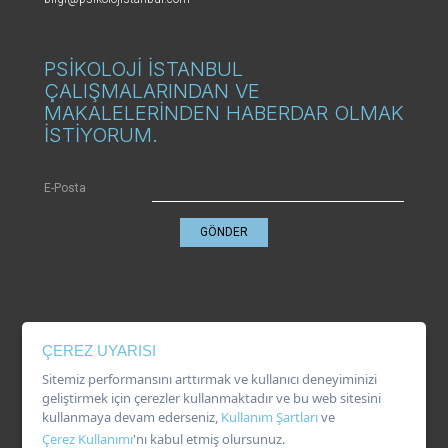
PSİKOLOJİ İSTANBUL
ÇALIŞMALARINDAN VE
MAKALELERİNDEN HABERDAR OLMAK
İSTİYORUM.
E-Posta
GÖNDER
KVKK
ÇEREZ UYARISI
Gizlilik Politikası
Çerez Kullanımı
Sitemiz performansını arttırmak ve kullanıcı deneyiminizi
Kullanım Şartları
geliştirmek için çerezler kullanmaktadır ve bu web sitesini
kullanmaya devam ederseniz,
Kullanım Şartları
ve
Çerez Kullanımı
'nı kabul etmiş olursunuz.