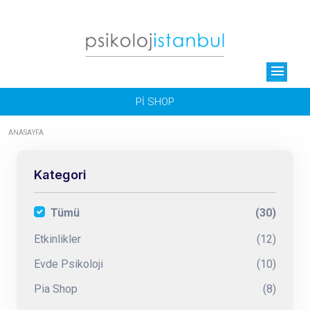
menu
Pİ SHOP
ANASAYFA
Kategori
Tümü
(30)
Etkinlikler
(12)
Evde Psikoloji
(10)
Pia Shop
(8)