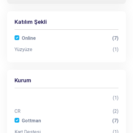
Katılım Şekli
Online
(7)
Yüzyüze
(1)
Kurum
(1)
CR
(2)
Gottman
(7)
Kart Destesi
(1)