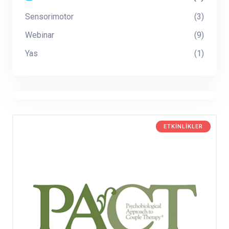
Sensorimotor
(3)
Webinar
(9)
Yas
(1)
ETKINLIKLER