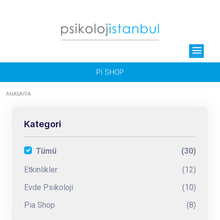
menu
Pİ SHOP
ANASAYFA
Kategori
Tümü
(30)
Etkinlikler
(12)
Evde Psikoloji
(10)
Pia Shop
(8)