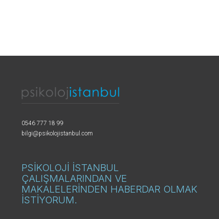
0546 777 18 99
bilgi@psikolojistanbul.com
PSİKOLOJİ İSTANBUL
ÇALIŞMALARINDAN VE
MAKALELERİNDEN HABERDAR OLMAK
İSTİYORUM.