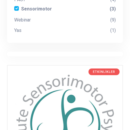
Sensorimotor
(3)
Webinar
(9)
Yas
(1)
ETKINLIKLER