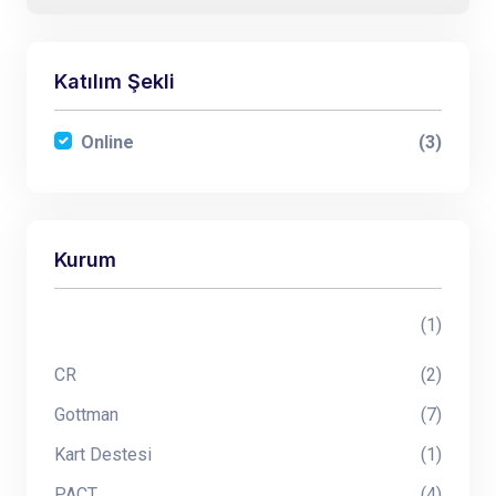
Katılım Şekli
Online
(3)
Kurum
(1)
CR
(2)
Gottman
(7)
Kart Destesi
(1)
PACT
(4)