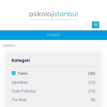
menu
Pİ SHOP
ANASAYFA
Kategori
Tümü
(30)
Etkinlikler
(12)
Evde Psikoloji
(10)
Pia Shop
(8)