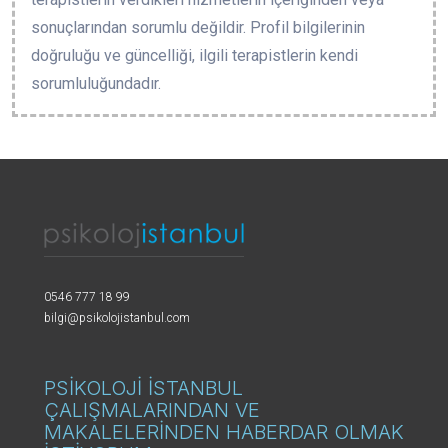
sonuçlarından sorumlu değildir. Profil bilgilerinin
doğruluğu ve güncelliği, ilgili terapistlerin kendi
sorumluluğundadır.
0546 777 18 99
bilgi@psikolojistanbul.com
PSİKOLOJİ İSTANBUL
ÇALIŞMALARINDAN VE
MAKALELERİNDEN HABERDAR OLMAK