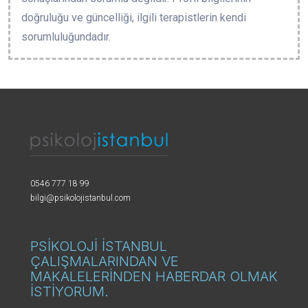
doğruluğu ve güncelliği, ilgili terapistlerin kendi
sorumluluğundadır.
0546 777 18 99
bilgi@psikolojistanbul.com
PSİKOLOJİ İSTANBUL
ÇALIŞMALARINDAN VE
MAKALELERİNDEN HABERDAR OLMAK
İSTİYORUM.