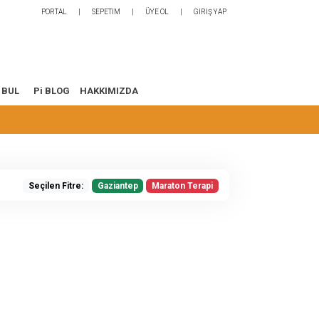
PORTAL
SEPETİM
ÜYE OL
GİRİŞ YAP
 BUL
Pi BLOG
HAKKIMIZDA
Seçilen Fitre:
Gaziantep
Maraton Terapi