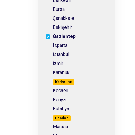
Balıkesir
Bursa
Çanakkale
Eskişehir
Gaziantep
Isparta
İstanbul
İzmir
Karabük
Karlsruhe
Kocaeli
Konya
Kütahya
London
Manisa