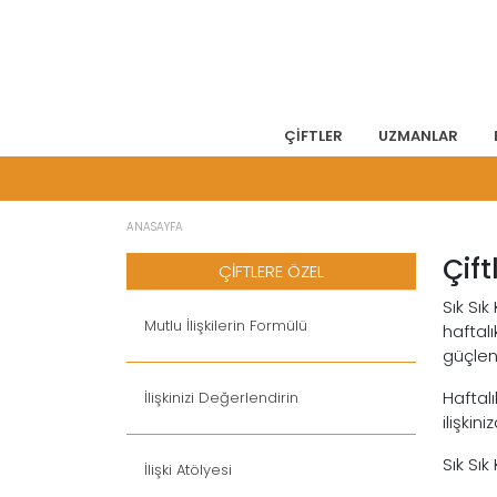
ÇİFTLER
UZMANLAR
ANASAYFA
Çift
ÇİFTLERE ÖZEL
Sık Sık
Mutlu İlişkilerin Formülü
haftalı
güçlen
Haftalı
İlişkinizi Değerlendirin
ilişki
Sık Sık
İlişki Atölyesi