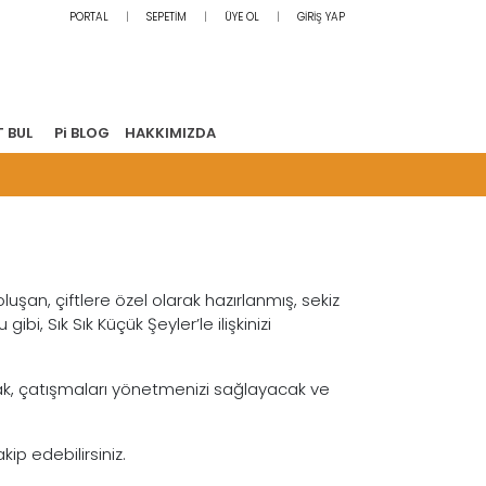
PORTAL
SEPETİM
ÜYE OL
GİRİŞ YAP
T BUL
Pi BLOG
HAKKIMIZDA
 oluşan, çiftlere özel olarak hazırlanmış, sekiz
bi, Sık Sık Küçük Şeyler’le ilişkinizi
racak, çatışmaları yönetmenizi sağlayacak ve
ip edebilirsiniz.