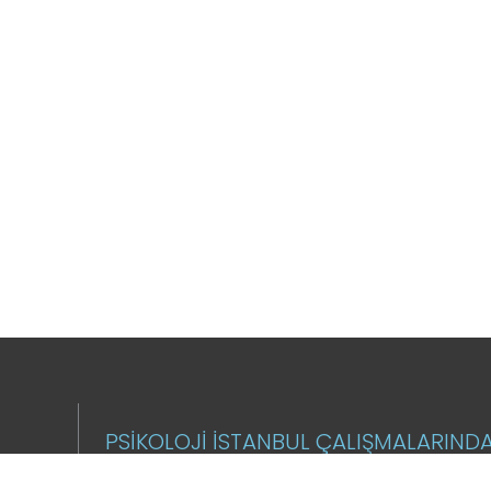
PSİKOLOJİ İSTANBUL ÇALIŞMALARIND
MAKALELERİNDEN HABERDAR OLMAK
İSTİYORUM.