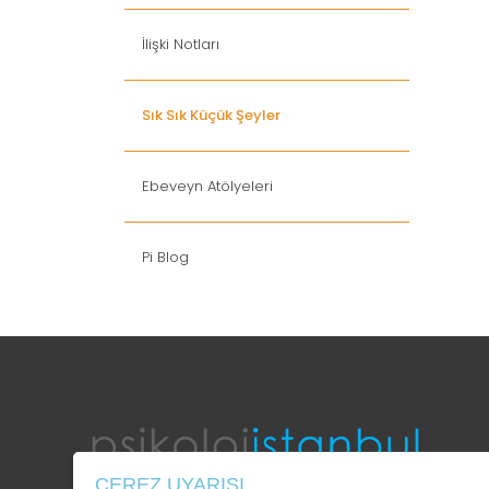
İlişki Notları
Sık Sık Küçük Şeyler
Ebeveyn Atölyeleri
Pi Blog
ÇEREZ UYARISI