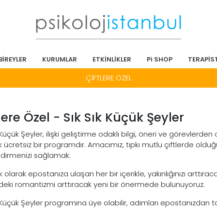
BİREYLER
KURUMLAR
ETKİNLİKLER
Pi SHOP
TERAPİS
ÇİFTLERE ÖZEL
lere Özel - Sık Sık Küçük Şeyler
 Küçük Şeyler, ilişki geliştirme odaklı bilgi, öneri ve görevlerden
k ücretsiz bir programdır. Amacımız, tıpkı mutlu çiftlerde olduğu gi
dirmenizi sağlamak.
k olarak epostanıza ulaşan her bir içerikle, yakınlığınızı arttı
nizdeki romantizmi arttıracak yeni bir önermede bulunuyoruz.
 Küçük Şeyler programına üye olabilir, adımları epostanızdan tak