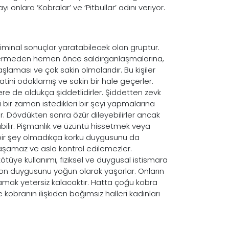
 onlara ‘Kobralar’ ve ‘Pitbullar’ adını veriyor.
kriminal sonuçlar yaratabilecek olan gruptur.
östermeden hemen önce saldırganlaşmalarına,
laması ve çok sakin olmalarıdır. Bu kişiler
atini odaklamış ve sakin bir hale geçerler.
re de oldukça şiddetlidirler. Şiddetten zevk
eri bir zaman istedikleri bir şeyi yapmalarına
r. Dövdükten sonra özür dileyebilirler ancak
abilir. Pişmanlık ve üzüntü hissetmek veya
 bir şey olmadıkça korku duygusunu da
 yaşamaz ve asla kontrol edilemezler.
ötüye kullanımı, fiziksel ve duygusal istismara
yon duygusunu yoğun olarak yaşarlar. Onların
lamak yetersiz kalacaktır. Hatta çoğu kobra
kobranın ilişkiden bağımsız halleri kadınları