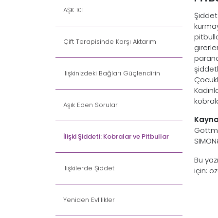
AŞK 101
Şiddet
kurmay
pitbull
Çift Terapisinde Karşı Aktarım
girerle
parano
şiddet
İlişkinizdeki Bağları Güçlendirin
Çocukl
Kadınl
kobral
Aşık Eden Sorular
Kayna
Gottma
İlişki Şiddeti: Kobralar ve Pitbullar
SIMON
Bu yazı
İlişkilerde Şiddet
için: 
Yeniden Evlilikler