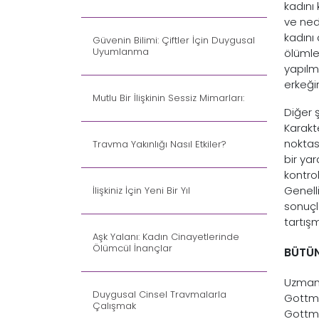
kadını
ve ned
kadını
Güvenin Bilimi: Çiftler İçin Duygusal
Uyumlanma
ölümle
yapılma
erkeği
Mutlu Bir İlişkinin Sessiz Mimarları:
Diğer 
Karakt
noktası
Travma Yakınlığı Nasıl Etkiler?
bir ya
kontro
Genell
İlişkiniz İçin Yeni Bir Yıl
sonuçla
tartış
Aşk Yalanı: Kadın Cinayetlerinde
Ölümcül İnançlar
BÜTÜN
Uzmanl
Duygusal Cinsel Travmalarla
Gottma
Çalışmak
Gott