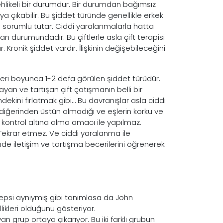
tehlikeli bir durumdur. Bir durumdan bağımsız
a çıkabilir. Bu şiddet türünde genellikle erkek
i sorumlu tutar. Ciddi yaralanmalarla hatta
n durumundadır. Bu çiftlerle asla çift terapisi
Kronik şiddet vardır. İlişkinin değişebileceğini
likleri boyunca 1-2 defa görülen şiddet türüdür.
yan ve tartışan çift çatışmanın belli bir
dekini fırlatmak gibi… Bu davranışlar asla ciddi
diğerinden üstün olmadığı ve eşlerin korku ve
 kontrol altına alma amacı ile yapılmaz.
. Tekrar etmez. Ve ciddi yaralanma ile
inde iletişim ve tartışma becerilerini öğrenerek
epsi aynıymış gibi tanımlasa da John
likleri olduğunu gösteriyor.
n grup ortaya çıkarıyor. Bu iki farklı grubun