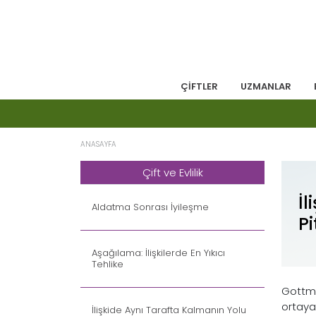
ÇİFTLER
UZMANLAR
ANASAYFA
Çift ve Evlilik
İl
Aldatma Sonrası İyileşme
Pi
Aşağılama: İlişkilerde En Yıkıcı
Tehlike
Gottman
ortaya 
İlişkide Aynı Tarafta Kalmanın Yolu