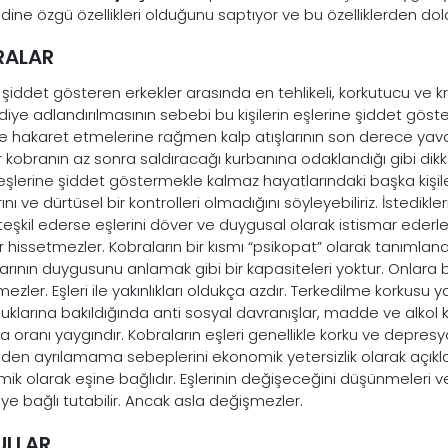
ine özgü özellikleri olduğunu saptıyor ve bu özelliklerden dolayı
RALAR
de şiddet gösteren erkekler arasında en tehlikeli, korkutucu ve 
diye adlandırılmasının sebebi bu kişilerin eşlerine şiddet g
ve hakaret etmelerine rağmen kalp atışlarının son derece yavaş
ir kobranın az sonra saldıracağı kurbanına odaklandığı gibi dikk
 eşlerine şiddet göstermekle kalmaz hayatlarındaki başka kişile
rını ve dürtüsel bir kontrolleri olmadığını söyleyebiliriz. İstedikl
teşkil ederse eşlerini döver ve duygusal olarak istismar ederle
ür hissetmezler. Kobraların bir kısmı “psikopat” olarak tanımlan
arının duygusunu anlamak gibi bir kapasiteleri yoktur. Onlara
ezler. Eşleri ile yakınlıkları oldukça azdır. Terkedilme korkusu
uklarına bakıldığında anti sosyal davranışlar, madde ve alkol k
 oranı yaygındır. Kobraların eşleri genellikle korku ve depres
şkiden ayrılamama sebeplerini ekonomik yetersizlik olarak açık
ik olarak eşine bağlıdır. Eşlerinin değişeceğini düşünmeleri ve 
kiye bağlı tutabilir. Ancak asla değişmezler.
ULLAR