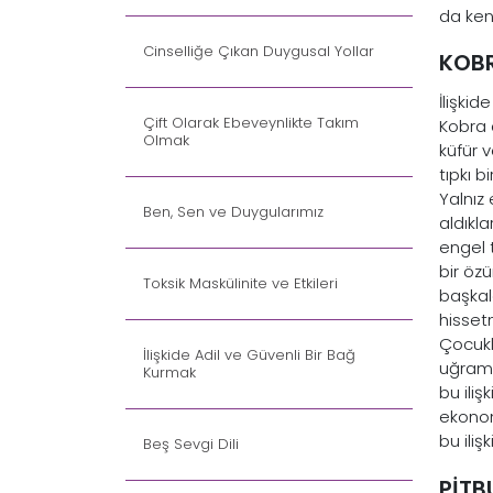
da kend
Cinselliğe Çıkan Duygusal Yollar
KOB
İlişki
Çift Olarak Ebeveynlikte Takım
Kobra 
Olmak
küfür 
tıpkı b
Yalnız
Ben, Sen ve Duygularımız
aldıkla
engel 
bir öz
Toksik Maskülinite ve Etkileri
başkal
hissetm
Çocukl
İlişkide Adil ve Güvenli Bir Bağ
uğrama
Kurmak
bu ili
ekonom
bu iliş
Beş Sevgi Dili
PİTB