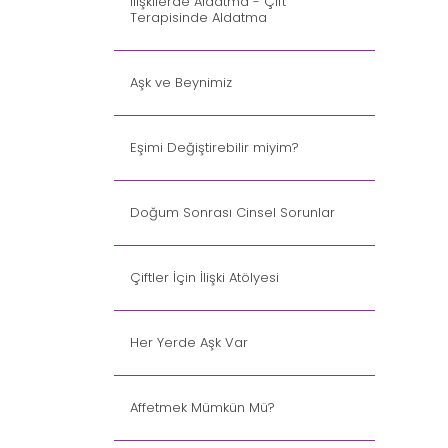
İlişkilerde Aldatma - Çift
Terapisinde Aldatma
Aşk ve Beynimiz
Eşimi Değiştirebilir miyim?
Doğum Sonrası Cinsel Sorunlar
Çiftler İçin İlişki Atölyesi
Her Yerde Aşk Var
Affetmek Mümkün Mü?