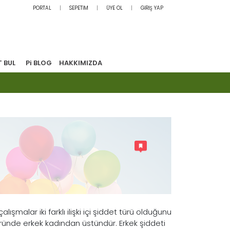
PORTAL
SEPETİM
ÜYE OL
GİRİŞ YAP
T BUL
Pi BLOG
HAKKIMIZDA
ışmalar iki farklı ilişki içi şiddet türü olduğunu
türünde erkek kadından üstündür. Erkek şiddeti