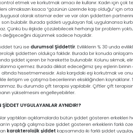
 kontrol etmek ve korkutmak amacı ile kullanır. Kadın için çok 
eni olmaksızın kısaca “gözünün üzerinde kaşı olduğu” için ortay
 duygusal olarak istismar eder ve var olan şiddetten partnerin
 son bulabilir. Burada şiddeti uygulayan fail, uygulanansa kurba
z. Çünkü bu ilişkide çözülebilecek herhangi bir problem yoktur. 
n değişeceğini düşünmek sadece hayaldir.
şiddet türü ise
durumsal Şiddettir
. Evliliklerin % 30 unda evli
erolojik şiddetten oldukça faklıdır. Burada bir konuda anlaşama
nda şiddet içeren bir harekette bulunabilir. Kolunu sıkmak, elin
ralanma içermez. Burada dikkat edeceğimiz şey eşlerin birinin 
l altında hissetmemesidir. Asla karşıdaki eşi korkutmak ve onu
ikle iletişim ve çatışma becerilerinin eksikliğinden kaynaklanır
nmaz. Bu durumda çift terapisi yapılabilir. Çiftler çift terapis
manın yükselmesini engelleyebilirler.
 ŞİDDET UYGULAYANLAR AYNIDIR!?
ar yaptıkları açıklamalarda bütün şiddet gösteren erkekleri h
n’ın yaptığı çalışma bize şiddet gösteren erkeklerin farklı özel
man
karakterolojik şiddet
kapsamında iki farklı şiddet uygulaya