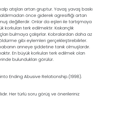
lp atışları artan gruptur. Yavaş yavaş baskı
aldırmadan önce giderek agresifliği artan
kmuş değillerdir. Onlar da eşleri ile tartışmaya
k korkuları terk edilmektir. Kıskançlık
uçları bulmaya çalışırlar. Kobralardan daha az
ldürme gibi eylemleri gerçekleştirebilirler.
 babanın anneye şiddetine tanık olmuşlardır.
ktır. En büyük korkuları terk edilmek olan
rinde bulundukları görülür.
nto Ending Abusive Relationship.(1998).
dır. Her türlü soru görüş ve önerileriniz