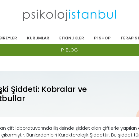
BİREYLER
KURUMLAR
ETKİNLİKLER
Pi SHOP
TERAPİS
Pi BLOG
işki Şiddeti: Kobralar ve
tbullar
 çift laboratuvarında ilişkisinde şiddet olan çiftlerle yapılan çal
çıkarmıştır. Bunlardan biri Karakterolojik Şiddettir. Bu şiddet 