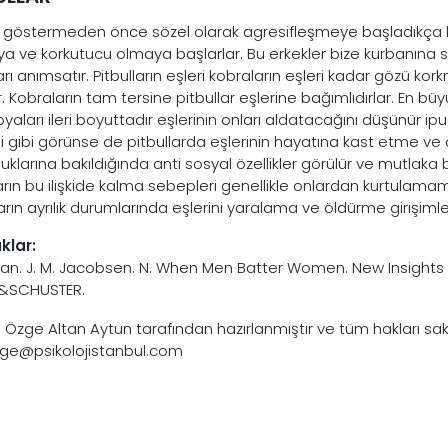
 göstermeden önce sözel olarak agresifleşmeye başladıkça ka
a ve korkutucu olmaya başlarlar. Bu erkekler bize kurbanına s
arı anımsatır. Pitbulların eşleri kobraların eşleri kadar gözü kor
r. Kobraların tam tersine pitbullar eşlerine bağımlıdırlar. En büyü
yaları ileri boyuttadır eşlerinin onları aldatacağını düşünür ip
li gibi görünse de pitbullarda eşlerinin hayatına kast etme ve ö
uklarına bakıldığında anti sosyal özellikler görülür ve mutlaka
arın bu ilişkide kalma sebepleri genellikle onlardan kurtulamama
arın ayrılık durumlarında eşlerini yaralama ve öldürme girişimle
klar:
n. J. M. Jacobsen. N. When Men Batter Women. New Insights i
&SCHUSTER.
 Özge Altan Aytun tarafından hazırlanmıştır ve tüm hakları saklı
ozge@psikolojistanbul.com