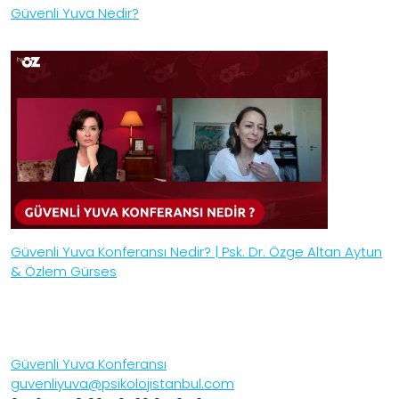
Güvenli Yuva Nedir?
Güvenli Yuva Konferansı Nedir? | Psk. Dr. Özge Altan Aytun
& Özlem Gürses
Güvenli Yuva Konferansı
guvenliyuva@psikolojistanbul.com