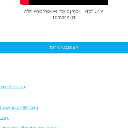
Afeti Anlamak ve Yaklaşmak - Prof. Dr. A.
Tamer Aker
DOKÜMANLAR
rdım Kılavuzu
perasyonları Rehberi
pçığı