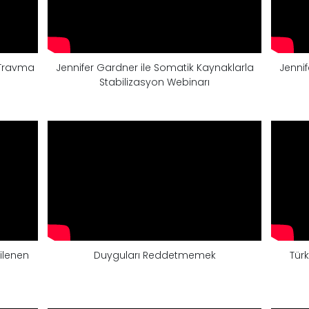
 Travma
Jennifer Gardner ile Somatik Kaynaklarla
Jennif
Stabilizasyon Webinarı
kilenen
Duyguları Reddetmemek
Türk