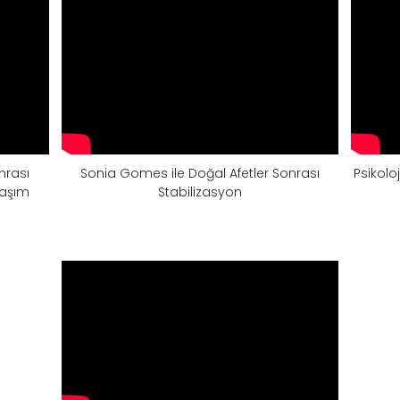
nrası
Sonia Gomes ile Doğal Afetler Sonrası
Psikoloj
laşım
Stabilizasyon