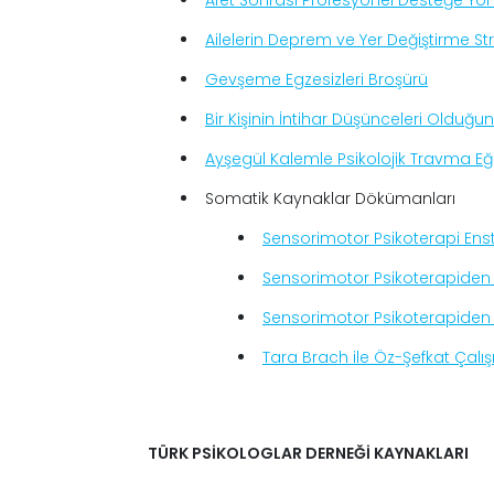
Afet Sonrası Profesyonel Desteğe Yön
Ailelerin Deprem ve Yer Değiştirme S
Gevşeme Egzesizleri Broşürü
Bir Kişinin İntihar Düşünceleri Olduğ
Ayşegül Kalemle Psikolojik Travma E
Somatik Kaynaklar Dökümanları
Sensorimotor Psikoterapi Ens
Sensorimotor Psikoterapiden 
Sensorimotor Psikoterapiden 
Tara Brach ile Öz-Şefkat Çalı
TÜRK PSİKOLOGLAR DERNEĞİ KAYNAKLARI