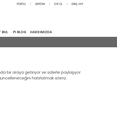
PORTAL
SEPETİM
ÜYE OL
GİRİŞ YAP
T BUL
Pi BLOG
HAKKIMIZDA
 bir araya getiriyor ve sizlerle paylaşıyor
 güncelleneceğini hatırlatmak isteriz.