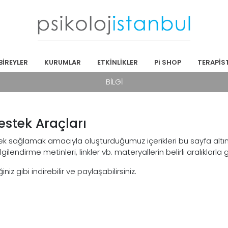
BİREYLER
KURUMLAR
ETKİNLİKLER
Pi SHOP
TERAPİS
BİLGİ
estek Araçları
k sağlamak amacıyla oluşturduğumuz içerikleri bu sayfa altında
lendirme metinleri, linkler vb. materyallerin belirli aralıklarla
z gibi indirebilir ve paylaşabilirsiniz.