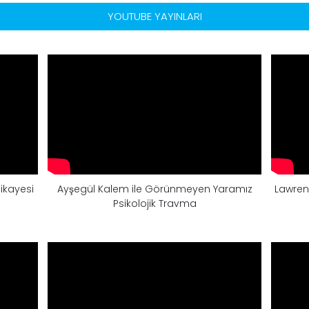
YOUTUBE YAYINLARI
ikayesi
Ayşegül Kalem ile Görünmeyen Yaramız
Lawren
Psikolojik Travma