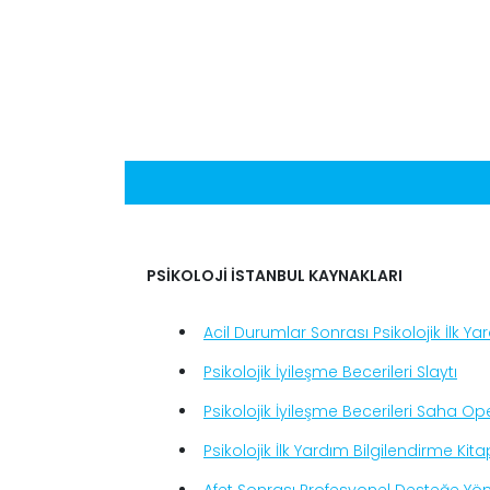
PSİKOLOJİ İSTANBUL KAYNAKLARI
Acil Durumlar Sonrası Psikolojik İlk Ya
Psikolojik İyileşme Becerileri Slaytı
Psikolojik İyileşme Becerileri Saha O
Psikolojik İlk Yardım Bilgilendirme Kita