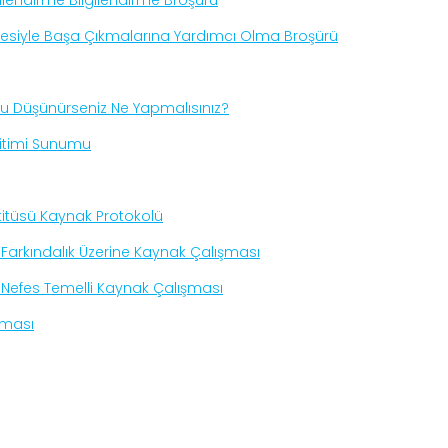
lendirme Bilgilendirme Broşürü
tresiyle Başa Çıkmalarına Yardımcı Olma Broşürü
unu Düşünürseniz Ne Yapmalısınız?
ğitimi Sunumu
titüsü Kaynak Protokolü
Farkındalık Üzerine Kaynak Çalışması
Nefes Temelli Kaynak Çalışması
şması