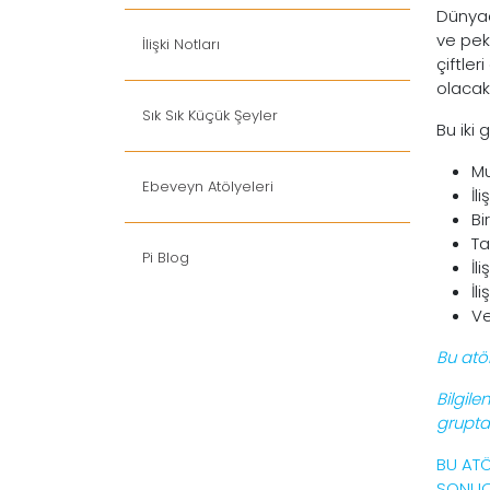
Dünyaca
ve pek
İlişki Notları
çiftler
olacaks
Sık Sık Küçük Şeyler
Bu iki 
Mu
Ebeveyn Atölyeleri
İl
Bi
Ta
Pi Blog
İl
İl
Ve
Bu atö
Bilgile
grupta
BU ATÖ
SONUÇ