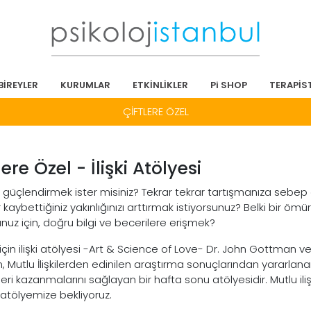
BİREYLER
KURUMLAR
ETKİNLİKLER
Pi SHOP
TERAPİS
ÇİFTLERE ÖZEL
lere Özel - İlişki Atölyesi
izi güçlendirmek ister misiniz? Tekrar tekrar tartışmanıza sebep
 kaybettiğiniz yakınlığınızı arttırmak istiyorsunuz? Belki bir ö
nuz için, doğru bilgi ve becerilere erişmek?
r için ilişki atölyesi -Art & Science of Love- Dr. John Gottman 
in, Mutlu İlişkilerden edinilen araştırma sonuçlarından yararlanar
eri kazanmalarını sağlayan bir hafta sonu atölyesidir. Mutlu ilişki
 atölyemize bekliyoruz.