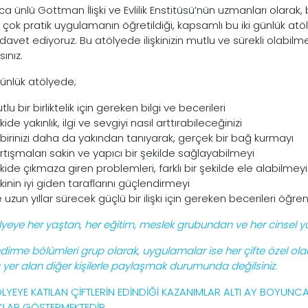
 ünlü Gottman İlişki ve Evlilik Enstitüsü’nün uzmanları olarak, 
 çok pratik uygulamanın öğretildiği, kapsamlı bu iki günlük a
i davet ediyoruz. Bu atölyede ilişkinizin mutlu ve sürekli olabilm
ınız.
günlük atölyede;
tlu bir birliktelik için gereken bilgi ve becerileri
işkide yakınlık, ilgi ve sevgiyi nasıl arttırabileceğinizi
rbirinizi daha da yakından tanıyarak, gerçek bir bağ kurmayı
rtışmaları sakin ve yapıcı bir şekilde sağlayabilmeyi
işkide çıkmaza giren problemleri, farklı bir şekilde ele alabilmeyi
işkinin iyi giden taraflarını güçlendirmeyi
 uzun yıllar sürecek güçlü bir ilişki için gereken becerileri öğre
lyeye her yaştan, her eğitim, meslek grubundan ve her cinsel yön
ndirme bölümleri grup olarak, uygulamalar ise her çifte özel olara
 yer alan diğer kişilerle paylaşmak durumunda değilsiniz.
LYEYE KATILAN ÇİFTLERİN EDİNDİĞİ KAZANIMLAR ALTI AY BOYUNCA
LAR GÖSTERMEKTEDİR.