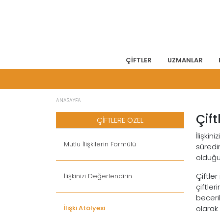
ÇİFTLER
UZMANLAR
ANASAYFA
Çift
ÇİFTLERE ÖZEL
İlişkin
Mutlu İlişkilerin Formülü
süredir
olduğu
Çiftle
İlişkinizi Değerlendirin
çiftler
beceril
İlişki Atölyesi
olarak