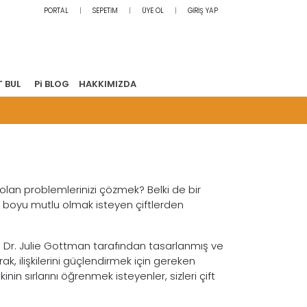
PORTAL
SEPETİM
ÜYE OL
GİRİŞ YAP
T BUL
Pi BLOG
HAKKIMIZDA
 olan problemlerinizi çözmek? Belki de bir
mür boyu mutlu olmak isteyen çiftlerden
ve Dr. Julie Gottman tarafından tasarlanmış ve
ak, ilişkilerini güçlendirmek için gereken
nin sırlarını öğrenmek isteyenler, sizleri çift