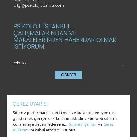
bilgi@psikolojistanbul.com
PSİKOLOJİ İSTANBUL
ÇALIŞMALARINDAN VE
MAKALELERİNDEN HABERDAR OLMAK
İSTİYORUM.
E-Posta
GÖNDER
KVKK
ÇEREZ UYARISI
Gizlilik Politikası
Sitemiz performansını arttırmak ve kullanıcı deneyiminizi
Çerez Kullanımı
geliştirmek için çerezler kullanmaktadır ve bu web sitesini
Kullanım Şartları
kullanmaya devam ederseniz,
Kullanım Şartları
ve
Çerez
Kullanımı
'nı kabul etmiş olursunuz.