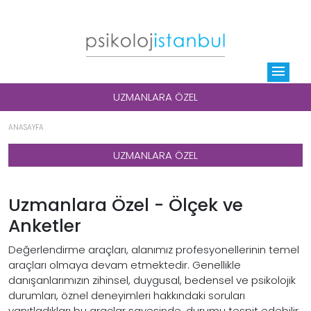
menu
UZMANLARA ÖZEL
ANASAYFA
UZMANLARA ÖZEL
Uzmanlara Özel - Ölçek ve
Anketler
Değerlendirme araçları, alanımız profesyonellerinin temel
araçları olmaya devam etmektedir. Genellikle
danışanlarımızın zihinsel, duygusal, bedensel ve psikolojik
durumları, öznel deneyimleri hakkındaki soruları
yanıtladıkları bu araçlar sayesinde, durumu tespit edebilir,