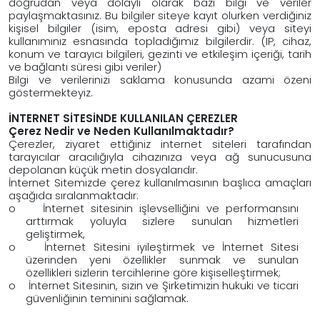
doğrudan veya dolaylı olarak bazı bilgi ve veriler
paylaşmaktasınız. Bu bilgiler siteye kayıt olurken verdiğiniz
kişisel bilgiler (isim, eposta adresi gibi) veya siteyi
kullanımınız esnasında topladığımız bilgilerdir. (IP, cihaz,
konum ve tarayıcı bilgileri, gezinti ve etkileşim içeriği, tarih
ve bağlantı süresi gibi veriler)
Bilgi ve verilerinizi saklama konusunda azami özeni
göstermekteyiz.
İ
NTERNET Sİ
TESİ
NDE KULLANILAN Ç
EREZLER
Çerez Nedir ve Neden Kullanılmaktadı
r?
Çerezler, ziyaret ettiğiniz internet siteleri tarafından
tarayıcılar aracılığıyla cihazınıza veya ağ sunucusuna
depolanan küçük metin dosyalarıdır.
İnternet Sitemizde çerez kullanılmasının başlıca amaçları
aşağıda sıralanmaktadır:
o İnternet sitesinin işlevselliğini ve performansını
arttırmak yoluyla sizlere sunulan hizmetleri
geliştirmek,
o İnternet Sitesini iyileştirmek ve İnternet Sitesi
üzerinden yeni özellikler sunmak ve sunulan
özellikleri sizlerin tercihlerine göre kişiselleştirmek;
o İnternet Sitesinin, sizin ve Şirketimizin hukuki ve ticari
güvenliğinin teminini sağlamak.