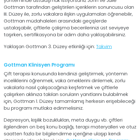
yönteminde ustalaşmak istiyorsanız John ve Julie
Gottman tarafından geliştirilen içeriklerin sonuncusu olan
III. Düzey ile, zorlu vakalara ilişkin uygulamaları öğrenebilir,
Gottman müdahaleleri arasındaki geçişlerde
ustalaşabilir, çiftlerle çalışma becerilerinizi üst seviyeye
taşırken, sertifikasyona bir adım daha yaklaşabilirsiniz.
Yaklaşan Gottman 3. Düzey etkinliği için:
Takvim
Gottman Klinisyen Programı
Çift terapisi konusunda kendinizi geliştirmek, yöntemin
inceliklerini öğrenmek, vaka örneklerini dinlemek, zorlu
vakalarla nasıl çalışacağınızı keşfetmek ve çiftlerle
çalışırken aklınıza takılan soruların yanıtlarını bulabilmek
için, Gottman 1. Düzey tamamlamış herkesin erişebileceği
bu programı mutlaka edinmelisiniz.
Depresyon, kişilik bozuklukları, meta duygu vb. çiftleri
ilgilendiren on beş konu başlığı, terapi materyalleri ve otuz
saatten fazla bir bilgilendirme içeriğine ulaşıp kendi