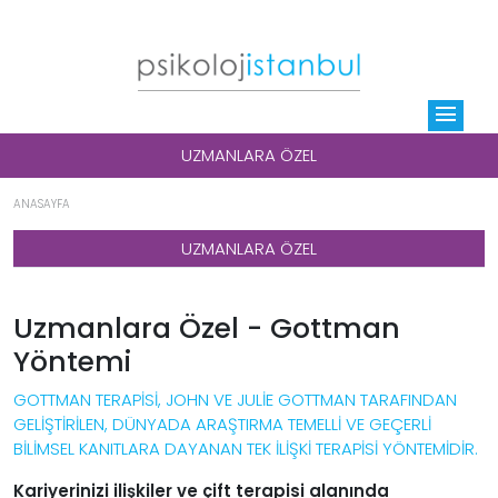
menu
UZMANLARA ÖZEL
ANASAYFA
UZMANLARA ÖZEL
Uzmanlara Özel - Gottman
Yöntemi
GOTTMAN TERAPİSİ, JOHN VE JULİE GOTTMAN TARAFINDAN
GELİŞTİRİLEN, DÜNYADA ARAŞTIRMA TEMELLİ VE GEÇERLİ
BİLİMSEL KANITLARA DAYANAN TEK İLİŞKİ TERAPİSİ YÖNTEMİDİR.
Kariyerinizi ilişkiler ve çift terapisi alanında