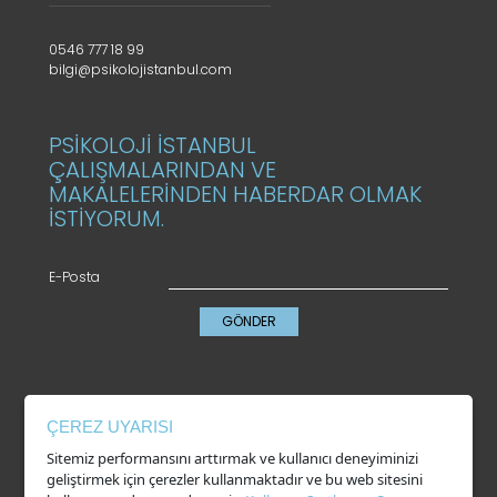
0546 777 18 99
bilgi@psikolojistanbul.com
PSİKOLOJİ İSTANBUL
ÇALIŞMALARINDAN VE
MAKALELERİNDEN HABERDAR OLMAK
İSTİYORUM.
E-Posta
GÖNDER
KVKK
ÇEREZ UYARISI
Gizlilik Politikası
Sitemiz performansını arttırmak ve kullanıcı deneyiminizi
Çerez Kullanımı
geliştirmek için çerezler kullanmaktadır ve bu web sitesini
Kullanım Şartları