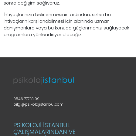
sonra değişim sağlıyoruz.
İhtiyaçlarınızın belirlenmesinin ardından, sizleri bu
ihtiyaçların karşılanabilmesi için alanında uzman
danışmanlara veya bu konuda güçlenmenizi sağlayacak
programlara yönlendiriyor olacağız.
0546 777 18 99
bilgi@psikolojistanbul.com
PSİKOLOJİ İSTANBUL
ÇALIŞMALARINDAN VE