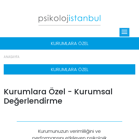
menu
KURUMLARA ÖZEL
ANASAYFA
KURUMLARA ÖZEL
Kurumlara Özel - Kurumsal
Değerlendirme
Kurumunuzun verimliliğini ve
performansını etkileyen psikolojik