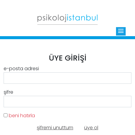
menu
ÜYE GİRİŞİ
e-posta adresi
şifre
beni hatırla
şifremi unuttum
üye ol