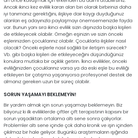
an önce kavuşmak için erkenden bu adımı atabilirsiniz.
Ancak ikinci kez evlilik kararı alan biri olarak birbirinizi daha
iyi tanımanız gerektiğini, ilişkiye dair kaygı duyduğunuz
alanları eş adayınızla paylaşmayı önemsemenizde fayda
var. Bunun yanı sıra ikinci evlilik sizin dışınızda başka kişileri
de etkileyecek olabilir. Örneğin eşinizin ve sizin önceki
eşlerinizden çocuklarınız olabilir. Çocuklarla ilişkiler nasıl
olacak? Önceki eşlerle nasıl sağlıklı bir iletişim sürecek?
Vb. gibi başka kişileri de etkileyeceğini düşündüğünüz
konulara mutlaka bir açıklık getirin. İkinci evlilikler, önceki
evliliğinizden çocuklarınız varsa ya da eski eşle bu evliliği
etkileyen bir çatışma yaşanıyorsa profesyonel destek de
almanız gereken uzun bir süreç olabilir.
SORUN YAŞAMAYI BEKLEMEYİN!
Bir yardım almak için sorun yaşamayı beklemeyin. Biz
biliyoruz ki ilk evliliklerde çiftler çift terapistinin kapısını bir
sorun yaşadıktan ortalama altı sene sonra çalıyorlar.
Problemler altı sene içinde çok daha kronik ve işin içinden
çıkılmaz bir hale geliyor. Bugünkü araştırmaların ışığında