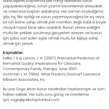
daha ilişkinin başlarında bile hangi alanlarda sorun
yaşayabileceğinizi, sorun çözme becerilerinizi anlayabilir
ve önleminizi baştan alabilirsiniz. Her zaman söylediğimiz
gibi; hiç fikir ayrılığı ve sorun yaşamayacağınız bir eş veya
bir ruh ikizine sahip olmak pek mümkün değil. Kaldı ki böyle
olsaydı hayat biraz sıkıcı olabilirdi. Bunun yerine evliliğini
mutlu bir şekilde yürütmeyi gerçekten isteyen ve bunun
için çaba sarf eden eşler olmak mutlu bir ilişkiye sahip
olmak için yeterli.
Kaynaklar:
Falke, I. S & Larson, J. H. (2007). Premarital Predictors of
Remarital Quality: Implications for Clinicians.
Contemporary Family Therapy. June 2007.
Gottman J. M. (1994). What Predicts Divorce? Lawrance
Erlbaum Associates, Inc
Bu yazı Özge Altan Aytun tarafından hazırlanmıştır ve tüm
hakları saklıdır. Her türlü soru görüş ve önerileriniz
için: ozge@psikolojistanbul.com