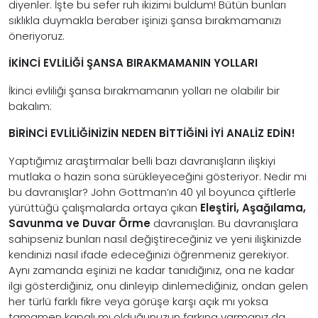
diyenler. İşte bu sefer ruh ikizimi buldum! Bütün bunları
sıklıkla duymakla beraber işinizi şansa bırakmamanızı
öneriyoruz.
İKİNCİ EVLİLİĞİ ŞANSA BIRAKMAMANIN YOLLARI
İkinci evliliği şansa bırakmamanın yolları ne olabilir bir
bakalım:
BİRİNCİ EVLİLİĞİNİZİN NEDEN BİTTİĞİNİ İYİ ANALİZ EDİN!
Yaptığımız araştırmalar belli bazı davranışların ilişkiyi
mutlaka o hazin sona sürükleyeceğini gösteriyor. Nedir mi
bu davranışlar? John Gottman’ın 40 yıl boyunca çiftlerle
yürüttüğü çalışmalarda ortaya çıkan
Eleştiri, Aşağılama,
Savunma ve Duvar Örme
davranışları. Bu davranışlara
sahipseniz bunları nasıl değiştireceğiniz ve yeni ilişkinizde
kendinizi nasıl ifade edeceğinizi öğrenmeniz gerekiyor.
Aynı zamanda eşinizi ne kadar tanıdığınız, ona ne kadar
ilgi gösterdiğiniz, onu dinleyip dinlemediğiniz, ondan gelen
her türlü farklı fikre veya görüşe karşı açık mı yoksa
tamamen kapalı mı olduğunuzun farkına varmanız da