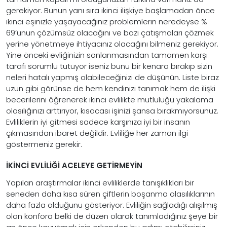
gerekiyor. Bunun yanı sıra ikinci ilişkiye başlamadan önce
ikinci eşinizle yaşayacağınız problemlerin neredeyse %
69’unun çözümsüz olacağını ve bazı çatışmaları çözmek
yerine yönetmeye ihtiyacınız olacağını bilmeniz gerekiyor.
Yine önceki evliğinizin sonlanmasından tamamen karşı
tarafı sorumlu tutuyor iseniz bunu bir kenara bırakıp sizin
neleri hatalı yapmış olabileceğinizi de düşünün. Liste biraz
uzun gibi görünse de hem kendinizi tanımak hem de ilişki
becerilerini öğrenerek ikinci evlilikte mutluluğu yakalama
olasılığınızı arttırıyor, kısacası işinizi şansa bırakmıyorsunuz.
Evliliklerin iyi gitmesi sadece karşınıza iyi bir insanın
çıkmasından ibaret değildir. Evliliğe her zaman ilgi
göstermeniz gerekir.
İKİNCİ EVLİLİĞİ ACELEYE GETİRMEYİN
Yapılan araştırmalar ikinci evliliklerde tanışıklıkları bir
seneden daha kısa süren çiftlerin boşanma olasılıklarının
daha fazla olduğunu gösteriyor. Evliliğin sağladığı alışılmış
olan konfora belki de düzen olarak tanımladığınız şeye bir