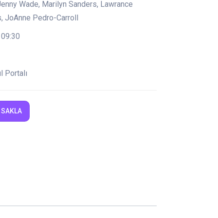
Jenny Wade, Marilyn Sanders, Lawrance
s, JoAnne Pedro-Carroll
 09:30
l Portalı
 SAKLA