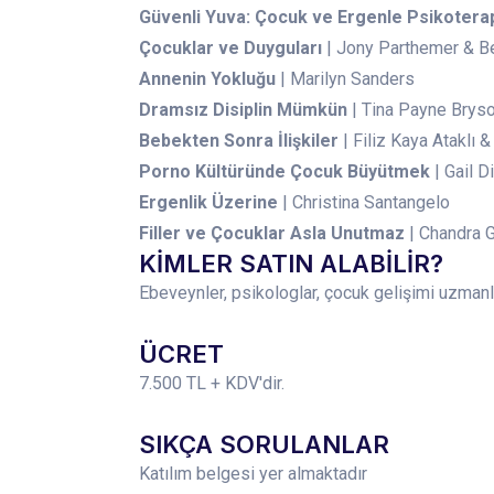
Güvenli Yuva: Çocuk ve Ergenle Psikotera
Çocuklar ve Duyguları
| Jony Parthemer & B
Annenin Yokluğu
| Marilyn Sanders
Dramsız Disiplin Mümkün
| Tina Payne Brys
Bebekten Sonra İlişkiler
| Filiz Kaya Ataklı 
Porno Kültüründe Çocuk Büyütmek
| Gail D
Ergenlik Üzerine
| Christina Santangelo
Filler ve Çocuklar Asla Unutmaz
| Chandra 
KİMLER SATIN ALABİLİR?
Ebeveynler, psikologlar, çocuk gelişimi uzmanla
ÜCRET
7.500 TL + KDV'dir.
SIKÇA SORULANLAR
Katılım belgesi yer almaktadır