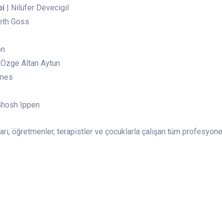
pi
| Nilüfer Devecigil
eth Goss
on
& Özge Altan Aytun
ines
Ghosh Ippen
rı, öğretmenler, terapistler ve çocuklarla çalışan tüm profesyonel