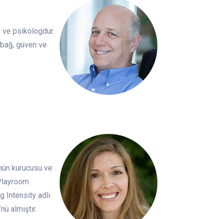
ı ve psikologdur.
 bağ, güven ve
'nün kurucusu ve
 Playroom
 Intensity adlı
ü almıştır.