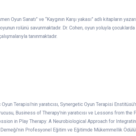
men Oyun Sanatı” ve “Kaygının Karşı yakası” adlı kitapların yazar
 oyunun rolünü savunmaktadır. Dr. Cohen, oyun yoluyla çocuklarda
çalışmalarıyla tanınmaktadır.
c Oyun Terapisi'nin yaratıcısı, Synergetic Oyun Terapisi Enstitüsü
urucusu, Business of Therapy'nin yaratıcısı ve Lessons from the
sion in Play Therapy: A Neurobiological Approach for Integrating
i Derneği’nin Profesyonel Eğitim ve Eğitimde Mükemmellik Ödülü’n