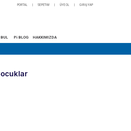
PORTAL
SEPETİM
ÜYE OL
GİRİŞ YAP
 BUL
Pi BLOG
HAKKIMIZDA
Çocuklar