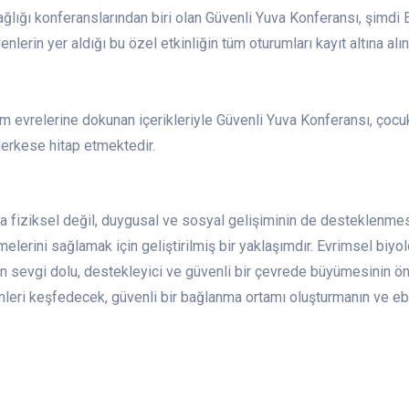
lığı konferanslarından biri olan Güvenli Yuva Konferansı, şimdi 
lerin yer aldığı bu özel etkinliğin tüm oturumları kayıt altına al
m evrelerine dokunan içerikleriyle Güvenli Yuva Konferansı, çocu
herkese hitap etmektedir.
a fiziksel değil, duygusal ve sosyal gelişiminin de desteklenmesi
elerini sağlamak için geliştirilmiş bir yaklaşımdır. Evrimsel biyol
rın sevgi dolu, destekleyici ve güvenli bir çevrede büyümesinin ön
mleri keşfedecek, güvenli bir bağlanma ortamı oluşturmanın ve ebev