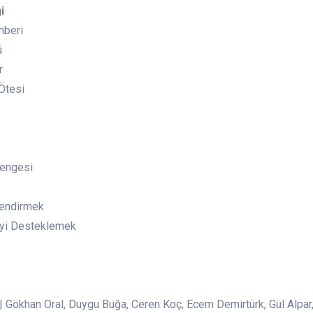
i
hberi
ü
r
 Ötesi
Dengesi
lendirmek
eyi Desteklemek
|
Gökhan Oral, Duygu Buğa, Ceren Koç, Ecem Demirtürk, Gül Alpar