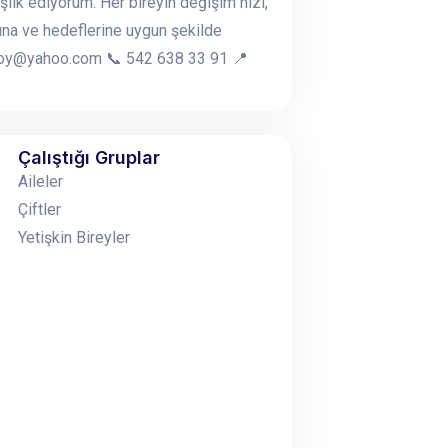
şlik ediyorum. Her bireyin değişim hızı,
una ve hedeflerine uygun şekilde
usoy@yahoo.com 📞 542 638 33 91 📍
Çalıştığı Gruplar
Aileler
Çiftler
Yetişkin Bireyler