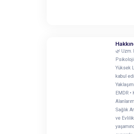
Hakkı
🌿 Uzm. K
Psikoloj
Yüksek L
kabul edi
Yaklaşıml
EMDR • Ki
Alanları
Sağlık An
ve Evlili
yaşamında