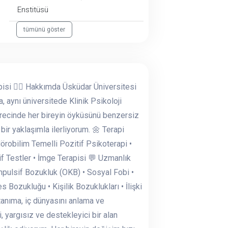
Enstitüsü
tümünü göster
isi 👩‍⚕️ Hakkımda Üsküdar Üniversitesi
aynı üniversitede Klinik Psikoloji
recinde her bireyin öyküsünü benzersiz
bir yaklaşımla ilerliyorum. 🌼 Terapi
Nörobilim Temelli Pozitif Psikoterapi •
tif Testler • İmge Terapisi 💬 Uzmanlık
mpulsif Bozukluk (OKB) • Sosyal Fobi •
Bozukluğu • Kişilik Bozuklukları • İlişki
 tanıma, iç dünyasını anlama ve
 yargısız ve destekleyici bir alan