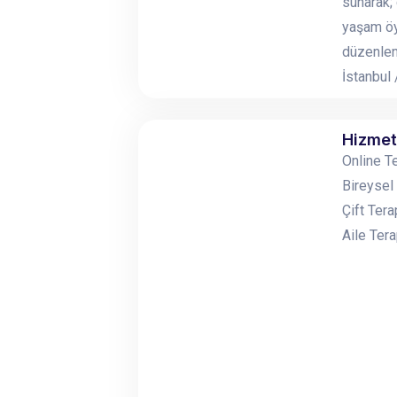
sunarak; 
yaşam öy
düzenlen
İstanbu
Hizmet
Online T
Bireysel
Çift Tera
Aile Tera