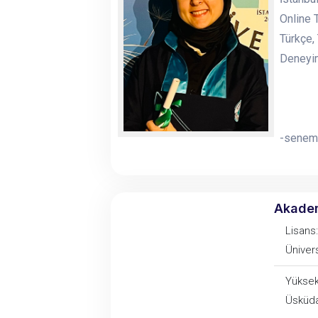
Online 
Türkçe,
Deneyim
-senem
Akade
Lisans:
Ünivers
Yüksek 
Üsküda