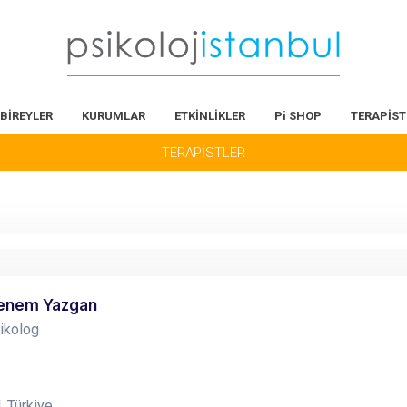
BİREYLER
KURUMLAR
ETKİNLİKLER
Pi SHOP
TERAPİST
TERAPİSTLER
enem Yazgan
sikolog
, Türkiye