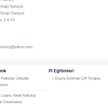
Terapi Sunuyor
 Terapi Sunuyor
, 3-6 Yıl
ulusoy@yahoo.com
mik
PI Eğitimleri
 Psikoloji: Üsküdar
I. Düzey Gottman Çift Terapisi
itesi
Lisans: Klinik Psikoloji:
r Üniversitesi