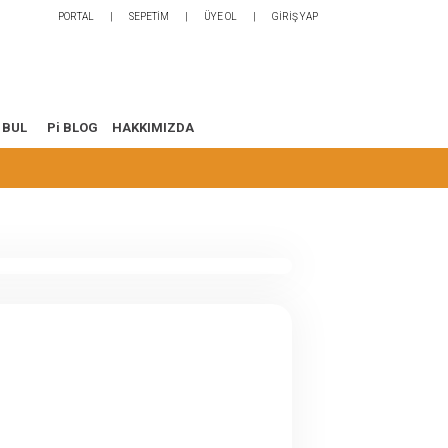
PORTAL
SEPETİM
ÜYE OL
GİRİŞ YAP
 BUL
Pi BLOG
HAKKIMIZDA