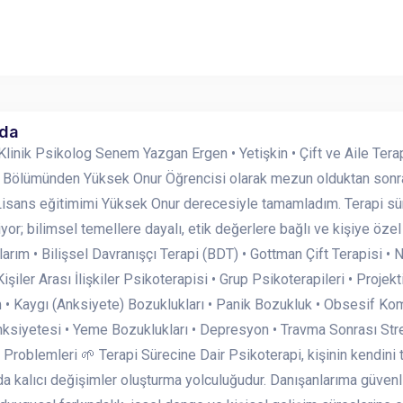
nda
linik Psikolog Senem Yazgan Ergen • Yetişkin • Çift ve Aile Terap
i Bölümünden Yüksek Onur Öğrencisi olarak mezun olduktan sonra, 
isans eğitimimi Yüksek Onur derecesiyle tamamladım. Terapi sü
yor; bilimsel temellere dayalı, etik değerlere bağlı ve kişiye özel 
arım • Bilişsel Davranışçı Terapi (BDT) • Gottman Çift Terapisi • 
şiler Arası İlişkiler Psikoterapisi • Grup Psikoterapileri • Projek
m • Kaygı (Anksiyete) Bozuklukları • Panik Bozukluk • Obsesif Ko
ksiyetesi • Yeme Bozuklukları • Depresyon • Travma Sonrası Stres 
k Problemleri 🌱 Terapi Sürecine Dair Psikoterapi, kişinin kendini
 kalıcı değişimler oluşturma yolculuğudur. Danışanlarıma güvenli,