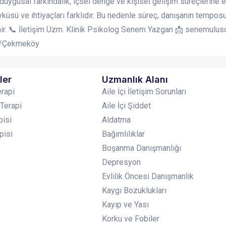
duygusal farkındalık, içsel denge ve kişisel gelişim süreçlerine e
küsü ve ihtiyaçları farklıdır. Bu nedenle süreç, danışanın tempos
ir. 📞 İletişim Uzm. Klinik Psikolog Senem Yazgan 📩 senemul
l /Çekmeköy
ler
Uzmanlık Alanı
erapi
Aile İçi İletişim Sorunları
 Terapi
Aile İçi Şiddet
pisi
Aldatma
pisi
Bağımlılıklar
Boşanma Danışmanlığı
Depresyon
Evlilik Öncesi Danışmanlık
Kaygı Bozuklukları
Kayıp ve Yası
Korku ve Fobiler