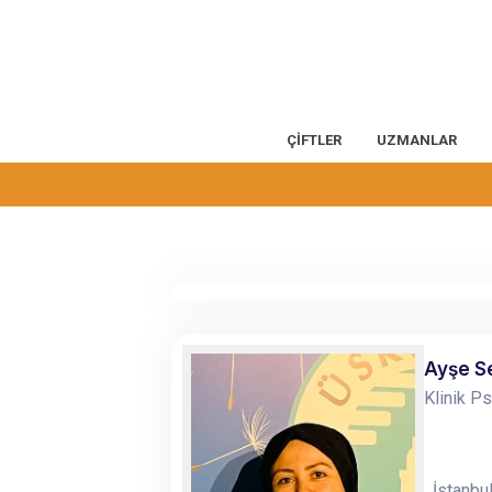
ÇİFTLER
UZMANLAR
Ayşe S
Klinik P
İstanbul