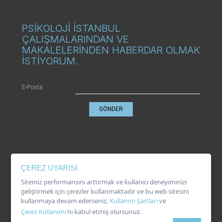
PSİKOLOJİ İSTANBUL
ÇALIŞMALARINDAN VE
MAKALELERİNDEN HABERDAR OLMAK
İSTİYORUM.
E-Posta
GÖNDER
KVKK
ÇEREZ UYARISI
Gizlilik Politikası
Çerez Kullanımı
Sitemiz performansını arttırmak ve kullanıcı deneyiminizi
Kullanım Şartları
geliştirmek için çerezler kullanmaktadır ve bu web sitesini
kullanmaya devam ederseniz,
Kullanım Şartları
ve
Çerez Kullanımı
'nı kabul etmiş olursunuz.