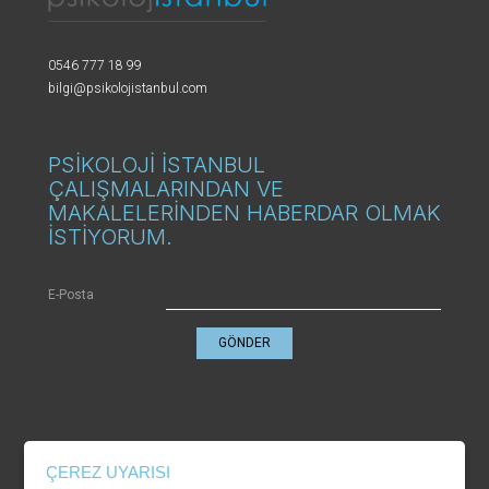
0546 777 18 99
bilgi@psikolojistanbul.com
PSİKOLOJİ İSTANBUL
ÇALIŞMALARINDAN VE
MAKALELERİNDEN HABERDAR OLMAK
İSTİYORUM.
E-Posta
GÖNDER
KVKK
ÇEREZ UYARISI
Gizlilik Politikası