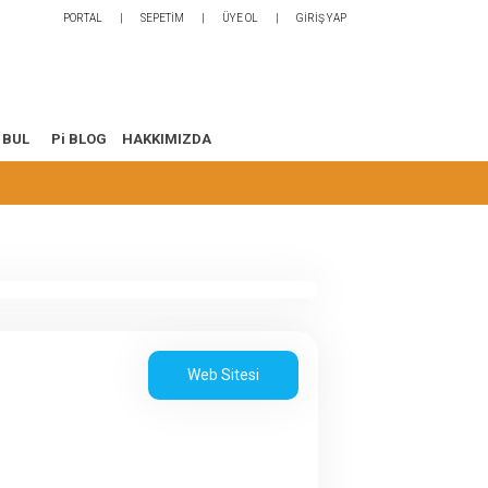
PORTAL
SEPETİM
ÜYE OL
GİRİŞ YAP
 BUL
Pi BLOG
HAKKIMIZDA
Web Sitesi