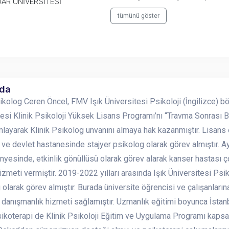
AR ÜNİVERSİTESİ
tümünü göster
nda
sikolog Ceren Öncel, FMV Işık Üniversitesi Psikoloji (İngilizce
esi Klinik Psikoloji Yüksek Lisans Programı’nı “Travma Sonrası Bü
mlayarak Klinik Psikolog unvanını almaya hak kazanmıştır. Lisans
 ve devlet hastanesinde stajyer psikolog olarak görev almıştır. 
nyesinde, etkinlik gönüllüsü olarak görev alarak kanser hastası ç
izmeti vermiştir. 2019-2022 yılları arasında Işık Üniversitesi Ps
 olarak görev almıştır. Burada üniversite öğrencisi ve çalışanlar
k danışmanlık hizmeti sağlamıştır. Uzmanlık eğitimi boyunca İst
ikoterapi de Klinik Psikoloji Eğitim ve Uygulama Programı kapsam