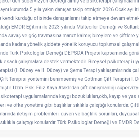
eker’den süpervizyon desteği almış ve psikoterapi çalışmalarını 
aynı kurumda 5 yıla yakın danışan takip etmiştir. 2026 Ocak ayı it
 kendi kurduğu ofisinde danışanlarını takip etmeye devam etmekte
aldığı EMDR Eğitimi ile 2023 yılında Mülteciler Derneği ve Sulta
da savaş ve göç travmasına maruz kalmış bireylere ve çiftlere yö
anda kadına yönelik şiddete yönelik koruyucu toplumsal çalışmala
nde Türk Psikologlar Derneği DEPSDA Projesi kapsamında gönüllü
k esaslı çalışmalara destek vermektedir. Bireysel psikoterapi uyg
apisi (I. Düzey ve II. Düzey) ve Şema Terapi yaklaşımlarında çalı
ift Terapisi yöntemini benimsemiş ve Gottman Çift Terapisi I. Düz
ştır. Uzm. Psk. Filiz Kaya Ataklı'dan çift danışmanlığı süpervizy
sikoterapi uygulamalarında kaygı bozuklukları,okb, kayıp ve yas s
ri ve öfke yönetimi gibi başlıklar sıklıkla çalıştığı konulardır. Çif
arında iletişim problemleri, güven ve bağlılık sorunları, duygusal
 sıklıkla çalıştığı konulardır. Türk Psikologlar Derneği ve EMDR De