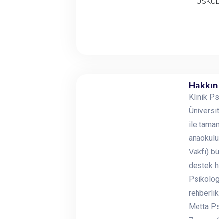
ÜSKÜD
Hakkı
Klinik P
Üniversit
ile tama
anaokulu
Vakfı) bü
destek h
Psikolog
rehberli
Metta Ps