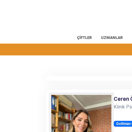
ÇİFTLER
UZMANLAR
Ceren 
Klinik P
Gottman Ç