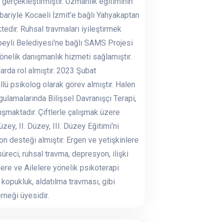
gerçekleştirmiştir. Uzmanlık eğitiminin
ibariyle Kocaeli İzmit'e bağlı Yahyakaptan
dir. Ruhsal travmaları iyileştirmek
nbeyli Belediyesi'ne bağlı SAMS Projesi
nelik danışmanlık hizmeti sağlamıştır.
rda rol almıştır. 2023 Şubat
 psikolog olarak görev almıştır. Halen
ulamalarında Bilişsel Davranışçı Terapi,
şmaktadır. Çiftlerle çalışmak üzere
ey, II. Düzey, III. Düzey Eğitimi'ni
on desteği almıştır. Ergen ve yetişkinlere
üreci, ruhsal travma, depresyon, ilişki
tlere ve Ailelere yönelik psikoterapi
 kopukluk, aldatılma travması, gibi
rneği üyesidir.