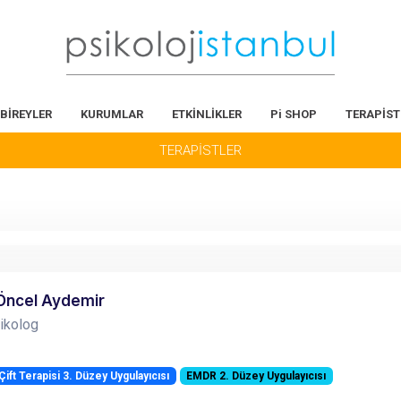
BİREYLER
KURUMLAR
ETKİNLİKLER
Pi SHOP
TERAPİST
TERAPİSTLER
Öncel Aydemir
sikolog
ift Terapisi 3. Düzey Uygulayıcısı
EMDR 2. Düzey Uygulayıcısı