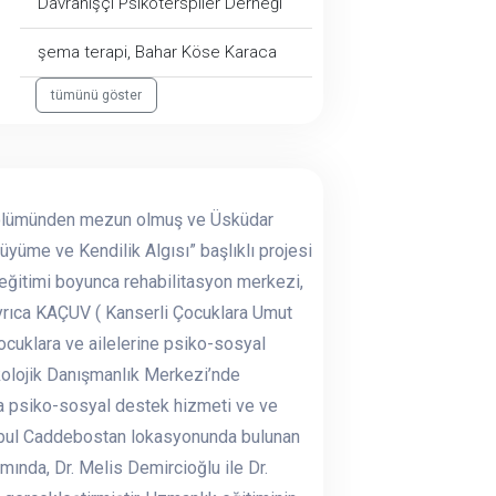
Davranışçı Psikoterspiler Derneği
şema terapi, Bahar Köse Karaca
tümünü göster
) bölümünden mezun olmuş ve Üsküdar
yüme ve Kendilik Algısı” başlıklı projesi
 eğitimi boyunca rehabilitasyon merkezi,
Ayrıca KAÇUV ( Kanserli Çocuklara Umut
ocuklara ve ailelerine psiko-sosyal
ikolojik Danışmanlık Merkezi’nde
ına psiko-sosyal destek hizmeti ve ve
anbul Caddebostan lokasyonunda bulunan
ında, Dr. Melis Demircioğlu ile Dr.