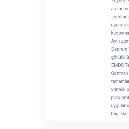
Zeynep Ş
ardından 
semtinde
üzerine 
kapsamın
Aynı zam
Depremi'
gönüllülü
EMDR Ter
Gottman Ç
tamamlamı
yönelik p
problemle
uygulamal
başlıklar