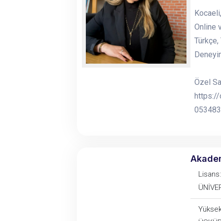
Kocaeli
Online 
Türkçe,
Deneyim
Özel Sa
https:/
053483
Akade
Lisans:
ÜNİVE
Yüksek 