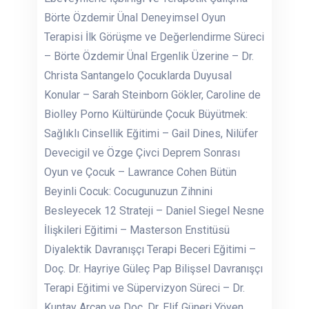
Börte Özdemir Ünal Deneyimsel Oyun
Terapisi İlk Görüşme ve Değerlendirme Süreci
– Börte Özdemir Ünal Ergenlik Üzerine – Dr.
Christa Santangelo Çocuklarda Duyusal
Konular – Sarah Steinborn Gökler, Caroline de
Biolley Porno Kültüründe Çocuk Büyütmek:
Sağlıklı Cinsellik Eğitimi – Gail Dines, Nilüfer
Devecigil ve Özge Çivci Deprem Sonrası
Oyun ve Çocuk – Lawrance Cohen Bütün
Beyinli Cocuk: Cocugunuzun Zihnini
Besleyecek 12 Strateji – Daniel Siegel Nesne
İlişkileri Eğitimi – Masterson Enstitüsü
Diyalektik Davranışçı Terapi Beceri Eğitimi –
Doç. Dr. Hayriye Güleç Pap Bilişsel Davranışçı
Terapi Eğitimi ve Süpervizyon Süreci – Dr.
Kuntay Arcan ve Doç. Dr. Elif Güneri Yöyen