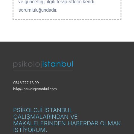
ve güncelliği, ilgili terapistlerin kendi
sorumluluğundadır.
0546 777 18 99
bilgi@psikolojistanbul.com
PSİKOLOJİ İSTANBUL
ÇALIŞMALARINDAN VE
MAKALELERİNDEN HABERDAR OLMAK
İSTİYORUM.