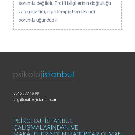
sorumlu değildir. Profil bilgilerinin doğruluğu
ve güncelliği, ilgili terapistlerin kendi
sorumluluğundadır.
0546 777 18 99
bilgi@psikolojistanbul.com
PSİKOLOJİ İSTANBUL
ÇALIŞMALARINDAN VE
MAKALELERİNDEN HABERDAR OLMAK