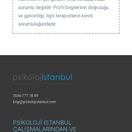
sorumlu değildir. Profil bilgilerinin doğruluğu
ve güncelliği, ilgili terapistlerin kendi
sorumluluğundadır.
0546 777 18 99
bilgi@psikolojistanbul.com
PSİKOLOJİ İSTANBUL
ÇALIŞMALARINDAN VE