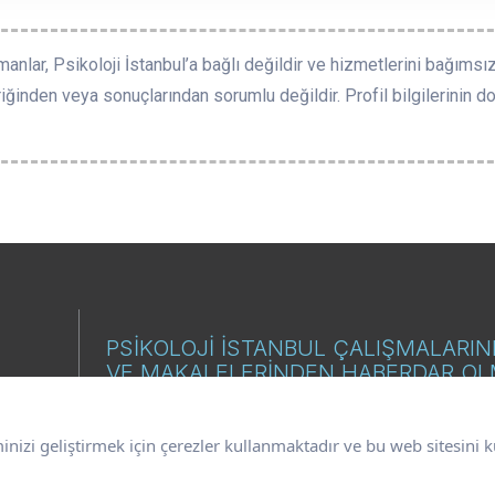
manlar, Psikoloji İstanbul’a bağlı değildir ve hizmetlerini bağımsız
riğinden veya sonuçlarından sorumlu değildir. Profil bilgilerinin doğ
PSİKOLOJİ İSTANBUL ÇALIŞMALARI
VE MAKALELERİNDEN HABERDAR O
İSTİYORUM.
minizi geliştirmek için çerezler kullanmaktadır ve bu web sitesin
E-Posta
GÖN