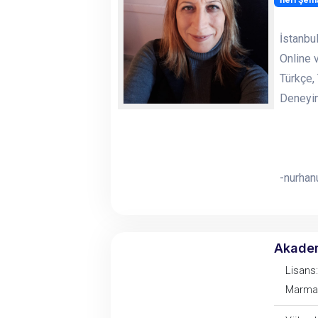
İleri Şem
İstanbul
Online 
Türkçe,
Deneyim
-nurha
Akade
Lisans:
Marmar