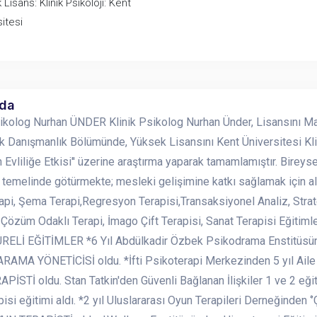
Lisans: Klinik Psikoloji: Kent
itesi
nda
sikolog Nurhan ÜNDER Klinik Psikolog Nurhan Ünder, Lisansını Ma
ik Danışmanlık Bölümünde, Yüksek Lisansını Kent Üniversitesi Klin
in Evliliğe Etkisi'' üzerine araştırma yaparak tamamlamıştır. Bireys
 temelinde götürmekte; mesleki gelişimine katkı sağlamak için 
pi, Şema Terapi,Regresyon Terapisi,Transaksiyonel Analiz, Strateji
 Çözüm Odaklı Terapi, İmago Çift Terapisi, Sanat Terapisi Eğitiml
ELİ EĞİTİMLER *6 Yıl Abdülkadir Özbek Psikodrama Enstitüsün’
AMA YÖNETİCİSİ oldu. *İfti Psikoterapi Merkezinden 5 yıl Aile v
PİSTİ oldu. Stan Tatkin'den Güvenli Bağlanan İlişkiler 1 ve 2 eğit
pisi eğitimi aldı. *2 yıl Uluslararası Oyun Terapileri Derneğinden 