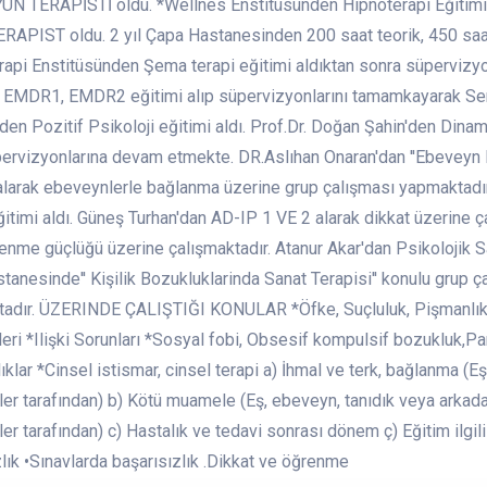
YUN TERAPİSTİ oldu. *Wellnes Enstitüsünden Hipnoterapi Eğitimi ve
APIST oldu. 2 yıl Çapa Hastanesinden 200 saat teorik, 450 saat
api Enstitüsünden Şema terapi eğitimi aldıktan sonra süpervizy
i, EMDR1, EMDR2 eğitimi alıp süpervizyonlarını tamamkayarak Ser
en Pozitif Psikoloji eğitimi aldı. Prof.Dr. Doğan Şahin'den Dinam
üpervizyonlarına devam etmekte. DR.Aslıhan Onaran'dan ''Ebeveyn 
' alarak ebeveynlerle bağlanma üzerine grup çalışması yapmakt
timi aldı. Güneş Turhan'dan AD-IP 1 VE 2 alarak dikkat üzerine ç
enme güçlüğü üzerine çalışmaktadır. Atanur Akar'dan Psikolojik Sa
anesinde'' Kişilik Bozukluklarinda Sanat Terapisi'' konulu grup ç
tadır. ÜZERINDE ÇALIŞTIĞI KONULAR *Öfke, Suçluluk, Pişmanlık,
eri *Ilişki Sorunları *Sosyal fobi, Obsesif kompulsif bozukluk,P
ıklar *Cinsel istismar, cinsel terapi a) İhmal ve terk, bağlanma (Eş
ler tarafından) b) Kötü muamele (Eş, ebeveyn, tanıdık veya arkadaş,
iler tarafından) c) Hastalık ve tedavi sonrası dönem ç) Eğitim il
lık •Sınavlarda başarısızlık .Dikkat ve öğrenme