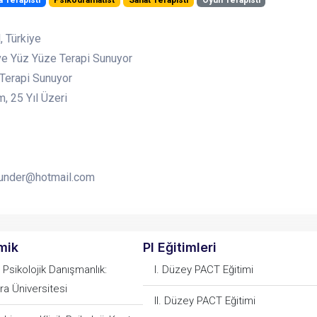
a Terapisti
Psikodramatist
Sanat Terapisti
Oyun Terapisti
, Türkiye
ve Yüz Yüze Terapi Sunuyor
 Terapi Sunuyor
, 25 Yıl Üzeri
nunder@hotmail.com
mik
PI Eğitimleri
 Psikolojik Danışmanlık:
I. Düzey PACT Eğitimi
a Üniversitesi
II. Düzey PACT Eğitimi