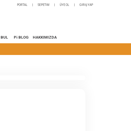
PORTAL
SEPETİM
ÜYE OL
GİRİŞ YAP
 BUL
Pi BLOG
HAKKIMIZDA