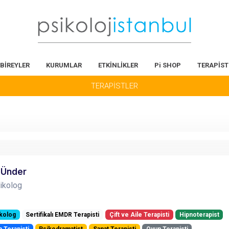
BİREYLER
KURUMLAR
ETKİNLİKLER
Pi SHOP
TERAPİST
TERAPİSTLER
 Ünder
sikolog
ikolog
Sertifikalı EMDR Terapisti
Çift ve Aile Terapisti
Hipnoterapist