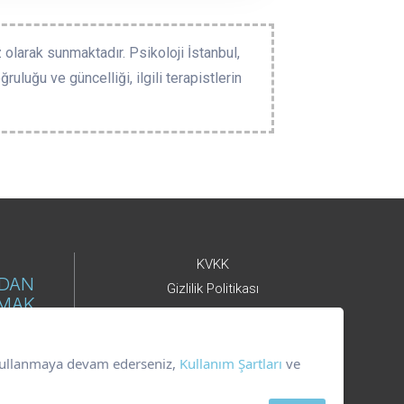
 olarak sunmaktadır. Psikoloji İstanbul,
ruluğu ve güncelliği, ilgili terapistlerin
KVKK
NDAN
Gizlilik Politikası
LMAK
Çerez Kullanımı
Kullanım Şartları
i kullanmaya devam ederseniz,
Kullanım Şartları
ve
DER