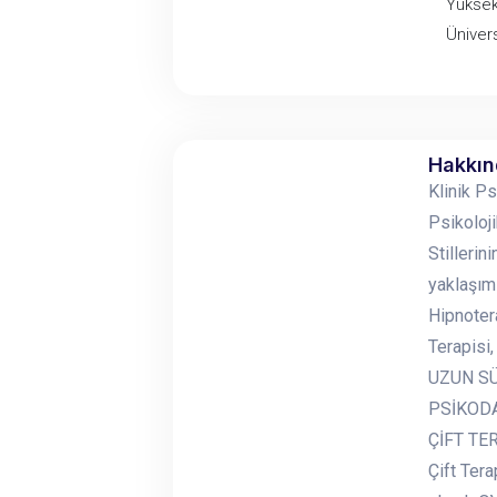
Yüksek 
Ünivers
Hakkı
Klinik P
Psikoloj
Stillerin
yaklaşım
Hipnotera
Terapisi,
UZUN SÜR
PSİKODAR
ÇİFT TERA
Çift Tera