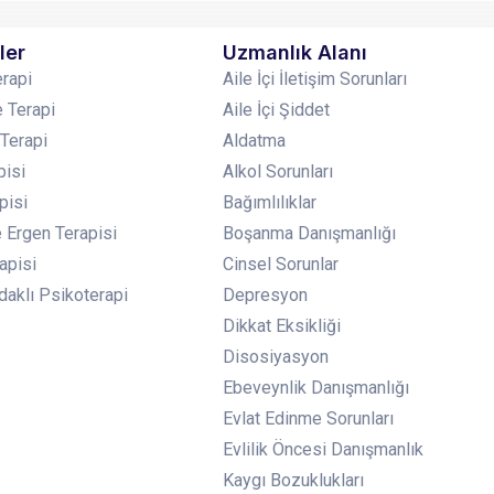
ler
Uzmanlık Alanı
erapi
Aile İçi İletişim Sorunları
 Terapi
Aile İçi Şiddet
 Terapi
Aldatma
pisi
Alkol Sorunları
pisi
Bağımlılıklar
 Ergen Terapisi
Boşanma Danışmanlığı
apisi
Cinsel Sorunlar
aklı Psikoterapi
Depresyon
Dikkat Eksikliği
Disosiyasyon
Ebeveynlik Danışmanlığı
Evlat Edinme Sorunları
Evlilik Öncesi Danışmanlık
Kaygı Bozuklukları