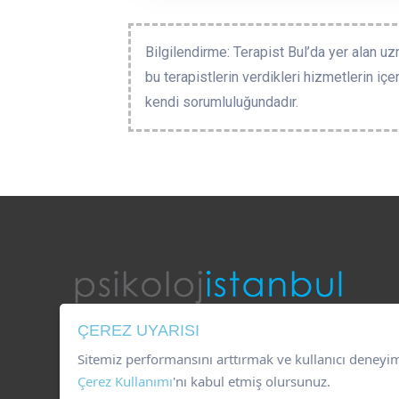
Bilgilendirme: Terapist Bul’da yer alan uz
bu terapistlerin verdikleri hizmetlerin içe
kendi sorumluluğundadır.
ÇEREZ UYARISI
0546 777 18 99
Sitemiz performansını arttırmak ve kullanıcı deneyi
bilgi@psikolojistanbul.com
Çerez Kullanımı
'nı kabul etmiş olursunuz.