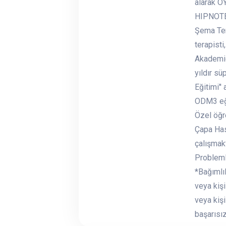
alarak O
HIPNOTER
Şema Ter
terapist
Akademid
yıldır s
Eğitimi'
ODM3 eği
Özel öğr
Çapa Hast
çalışmak
Probleml
*Bağımlıl
veya kişi
veya kiş
başarısız