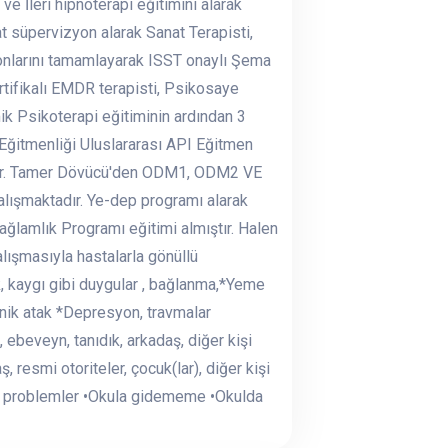
 İleri hipnoterapi eğitimini alarak
 süpervizyon alarak Sanat Terapisti,
onlarını tamamlayarak ISST onaylı Şema
tifikalı EMDR terapisti, Psikosaye
ik Psikoterapi eğitiminin ardından 3
Eğitmenliği Uluslararası API Eğitmen
adır. Tamer Dövücü'den ODM1, ODM2 VE
alışmaktadır. Ye-dep programı alarak
ğlamlık Programı eğitimi almıştır. Halen
alışmasıyla hastalarla gönüllü
 kaygı gibi duygular , bağlanma,*Yeme
anik atak *Depresyon, travmalar
, ebeveyn, tanıdık, arkadaş, diğer kişi
 resmi otoriteler, çocuk(lar), diğer kişi
gili problemler •Okula gidememe •Okulda