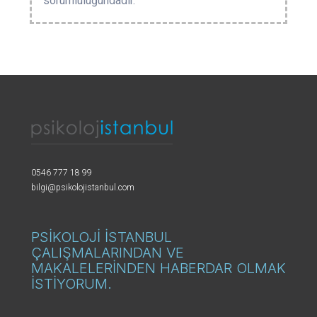
sorumluluğundadır.
0546 777 18 99
bilgi@psikolojistanbul.com
PSİKOLOJİ İSTANBUL
ÇALIŞMALARINDAN VE
MAKALELERİNDEN HABERDAR OLMAK
İSTİYORUM.