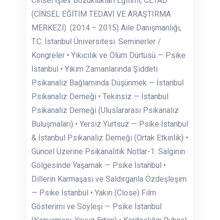
Cinsel İşlev Bozuklukları Eğitimi, CETAD
(CİNSEL EĞİTİM TEDAVİ VE ARAŞTIRMA
MERKEZİ). (2014 – 2015) Aile Danışmanlığı,
T.C. İstanbul Üniversitesi. Seminerler /
Kongreler • Yıkıcılık ve Ölüm Dürtüsü — Psike
İstanbul • Yıkım Zamanlarında Şiddeti
Psikanaliz Bağlamında Düşünmek — İstanbul
Psikanaliz Derneği • Tekinsiz — İstanbul
Psikanaliz Derneği (Uluslararası Psikanaliz
Buluşmaları) • Yersiz Yurtsuz — Psike İstanbul
& İstanbul Psikanaliz Derneği (Ortak Etkinlik) •
Güncel Üzerine Psikanalitik Notlar-1: Salgının
Gölgesinde Yaşamak — Psike İstanbul •
Dillerin Karmaşası ve Saldırganla Özdeşleşim
— Psike İstanbul • Yakın (Close) Film
Gösterimi ve Söyleşi — Psike İstanbul