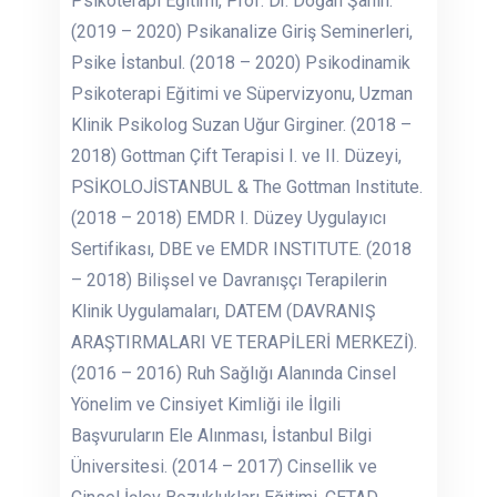
Psikoterapi Eğitimi, Prof. Dr. Doğan Şahin.
(2019 – 2020) Psikanalize Giriş Seminerleri,
Psike İstanbul. (2018 – 2020) Psikodinamik
Psikoterapi Eğitimi ve Süpervizyonu, Uzman
Klinik Psikolog Suzan Uğur Girginer. (2018 –
2018) Gottman Çift Terapisi I. ve II. Düzeyi,
PSİKOLOJİSTANBUL & The Gottman Institute.
(2018 – 2018) EMDR I. Düzey Uygulayıcı
Sertifikası, DBE ve EMDR INSTITUTE. (2018
– 2018) Bilişsel ve Davranışçı Terapilerin
Klinik Uygulamaları, DATEM (DAVRANIŞ
ARAŞTIRMALARI VE TERAPİLERİ MERKEZİ).
(2016 – 2016) Ruh Sağlığı Alanında Cinsel
Yönelim ve Cinsiyet Kimliği ile İlgili
Başvuruların Ele Alınması, İstanbul Bilgi
Üniversitesi. (2014 – 2017) Cinsellik ve