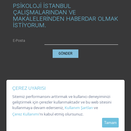
PSİKOLOJİ İSTANBUL
ÇALIŞMALARINDAN VE
MAKALELERİNDEN HABERDAR OLMAK
İSTİYORUM.
E-Posta
GÖNDER
KVKK
ÇEREZ UYARISI
Gizlilik Politikası
Çerez Kullanımı
Sitemiz performansını arttırmak ve kullanıcı deneyiminizi
Kullanım Şartları
geliştirmek için çerezler kullanmaktadır ve bu web sitesini
kullanmaya devam ederseniz,
Kullanım Şartları
ve
Çerez Kullanımı
'nı kabul etmiş olursunuz.
Tamam