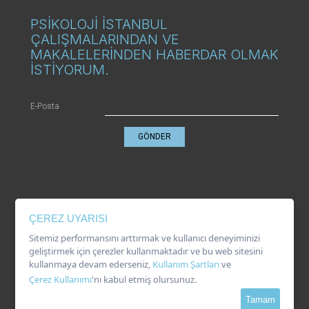
PSİKOLOJİ İSTANBUL
ÇALIŞMALARINDAN VE
MAKALELERİNDEN HABERDAR OLMAK
İSTİYORUM.
E-Posta
GÖNDER
KVKK
ÇEREZ UYARISI
Gizlilik Politikası
Çerez Kullanımı
Sitemiz performansını arttırmak ve kullanıcı deneyiminizi
Kullanım Şartları
geliştirmek için çerezler kullanmaktadır ve bu web sitesini
kullanmaya devam ederseniz,
Kullanım Şartları
ve
Çerez Kullanımı
'nı kabul etmiş olursunuz.
Tamam