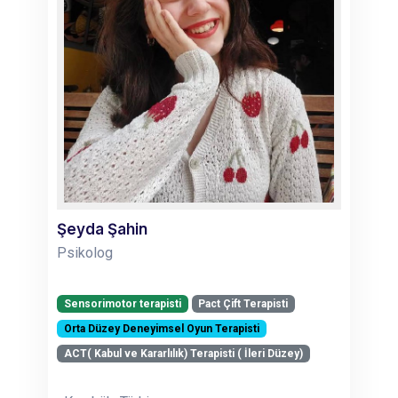
Şeyda Şahin
Psikolog
Sensorimotor terapisti
Pact Çift Terapisti
Orta Düzey Deneyimsel Oyun Terapisti
ACT( Kabul ve Kararlılık) Terapisti ( İleri Düzey)