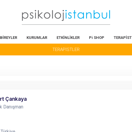
BİREYLER
KURUMLAR
ETKİNLİKLER
Pi SHOP
TERAPİST
TERAPİSTLER
urt Çankaya
ik Danışman
 Türkiye