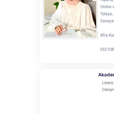
Online 
Türkçe,
Deneyim
Afra Ku
055108
Akade
Lisans:
Danışm