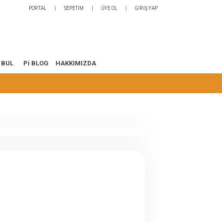
PORTAL
SEPETİM
ÜYE OL
GİRİŞ YAP
 BUL
Pi BLOG
HAKKIMIZDA