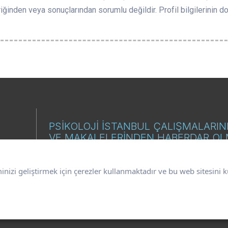
riğinden veya sonuçlarından sorumlu değildir. Profil bilgilerinin doğ
PSİKOLOJİ İSTANBUL ÇALIŞMALARI
VE MAKALELERİNDEN HABERDAR O
İSTİYORUM.
minizi geliştirmek için çerezler kullanmaktadır ve bu web sitesin
E-Posta
GÖN