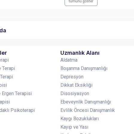
tümünü göster
nda
ler
Uzmanlık Alanı
erapi
Aldatma
 Terapi
Boşanma Danışmanlığı
 Terapi
Depresyon
pisi
Dikkat Eksikliği
 Ergen Terapisi
Disosiyasyon
apisi
Ebeveynlik Danışmanlığı
aklı Psikoterapi
Evlilik Öncesi Danışmanlık
Kaygı Bozuklukları
Kayıp ve Yası