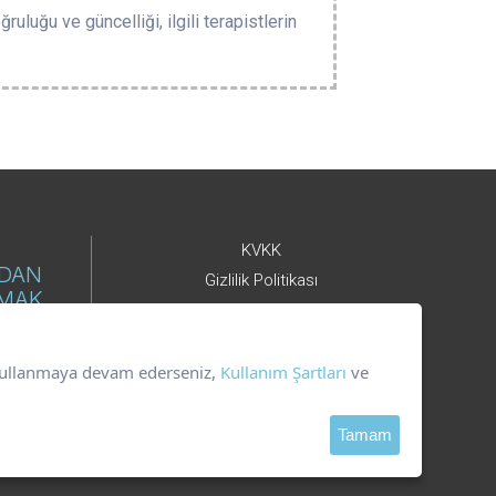
ruluğu ve güncelliği, ilgili terapistlerin
KVKK
NDAN
Gizlilik Politikası
LMAK
Çerez Kullanımı
Kullanım Şartları
i kullanmaya devam ederseniz,
Kullanım Şartları
ve
DER
Tamam