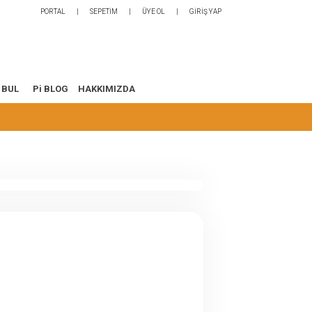
PORTAL
SEPETİM
ÜYE OL
GİRİŞ YAP
 BUL
Pi BLOG
HAKKIMIZDA