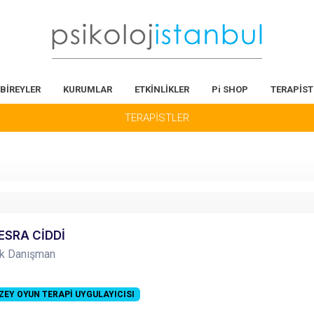
BİREYLER
KURUMLAR
ETKİNLİKLER
Pi SHOP
TERAPİST
TERAPİSTLER
ESRA CİDDİ
ik Danışman
ZEY OYUN TERAPİ UYGULAYICISI