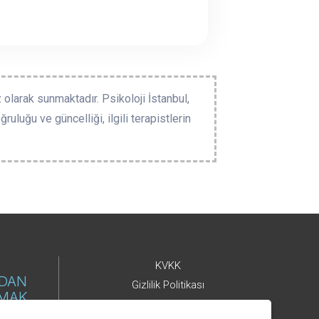
 olarak sunmaktadır. Psikoloji İstanbul,
ruluğu ve güncelliği, ilgili terapistlerin
KVKK
NDAN
Gizlilik Politikası
LMAK
Çerez Kullanımı