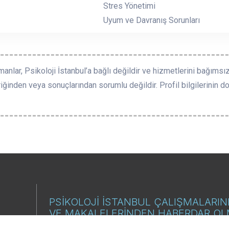
Stres Yönetimi
Uyum ve Davranış Sorunları
manlar, Psikoloji İstanbul’a bağlı değildir ve hizmetlerini bağımsız
riğinden veya sonuçlarından sorumlu değildir. Profil bilgilerinin doğ
PSİKOLOJİ İSTANBUL ÇALIŞMALARI
VE MAKALELERİNDEN HABERDAR O
İSTİYORUM.