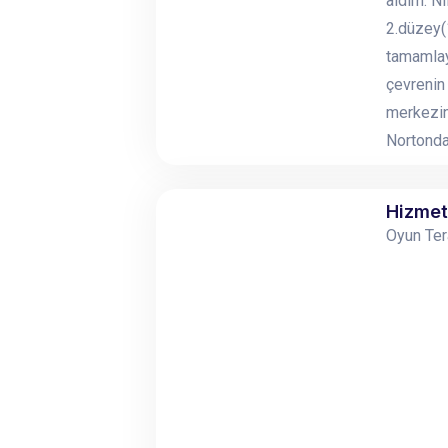
aldım. N
2.düzey(1
tamamlay
çevrenin
merkezin
Nortonda
Hizmet
Oyun Ter