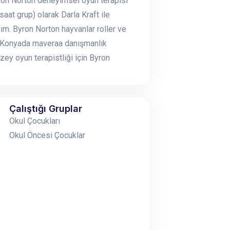
yron Norton deneyimsel oyun terapisi
aat grup) olarak Darla Kraft ile
ım. Byron Norton hayvanlar roller ve
m. Konyada maveraa danışmanlık
ey oyun terapistliği için Byron
Çalıştığı Gruplar
Okul Çocukları
Okul Öncesi Çocuklar