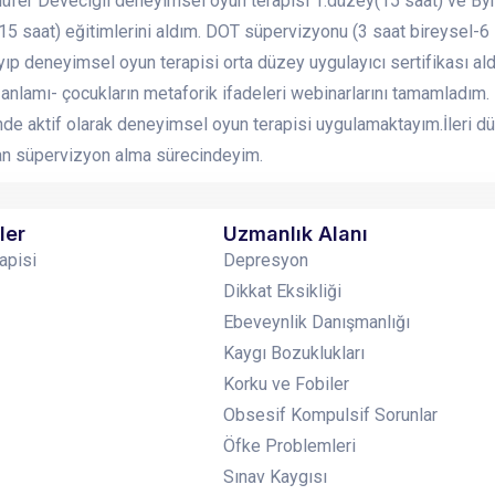
ilüfer Devecigil deneyimsel oyun terapisi 1.düzey(15 saat) ve B
5 saat) eğitimlerini aldım. DOT süpervizyonu (3 saat bireysel-6 s
ıp deneyimsel oyun terapisi orta düzey uygulayıcı sertifikası ald
 anlamı- çocukların metaforik ifadeleri webinarlarını tamamladı
de aktif olarak deneyimsel oyun terapisi uygulamaktayım.İleri düz
n süpervizyon alma sürecindeyim.
ler
Uzmanlık Alanı
apisi
Depresyon
Dikkat Eksikliği
Ebeveynlik Danışmanlığı
Kaygı Bozuklukları
Korku ve Fobiler
Obsesif Kompulsif Sorunlar
Öfke Problemleri
Sınav Kaygısı