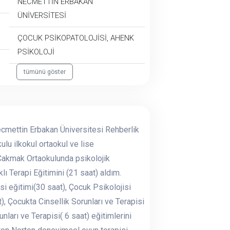
NECMETTİN ERBAKAN
ÜNİVERSİTESİ
ÇOCUK PSİKOPATOLOJİSİ, AHENK
PSİKOLOJİ
tümünü göster
cmettin Erbakan Üniversitesi Rehberlik
lu ilkokul ortaokul ve lise
Çakmak Ortaokulunda psikolojik
 Terapi Eğitimini (21 saat) aldım.
i eğitimi(30 saat), Çocuk Psikolojisi
, Çocukta Cinsellik Sorunları ve Terapisi
nları ve Terapisi( 6 saat) eğitimlerini