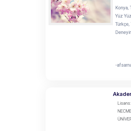
Konya, 
Yüz Yüz
Türkçe,
Deneyim
-afsar
Akade
Lisans:
NECME
ÜNİVE