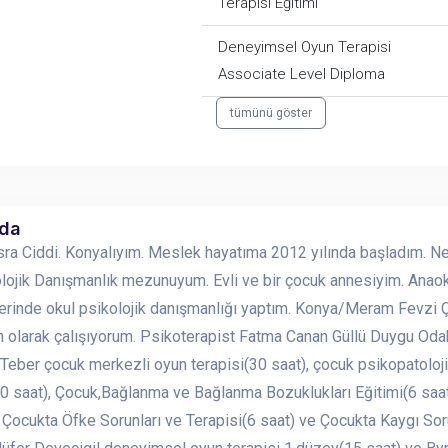
Terapisi Eğitimi
Deneyimsel Oyun Terapisi
Associate Level Diploma
tümünü göster
nda
ra Ciddi. Konyalıyım. Meslek hayatıma 2012 yılında başladım. Ne
lojik Danışmanlık mezunuyum. Evli ve bir çocuk annesiyim. Anaoku
rinde okul psikolojik danışmanlığı yaptım. Konya/Meram Fevzi 
 olarak çalışıyorum. Psikoterapist Fatma Canan Güllü Duygu Odaklı
eber çocuk merkezli oyun terapisi(30 saat), çocuk psikopatolojis
30 saat), Çocuk,Bağlanma ve Bağlanma Bozuklukları Eğitimi(6 saat)
, Çocukta Öfke Sorunları ve Terapisi(6 saat) ve Çocukta Kaygı Soru