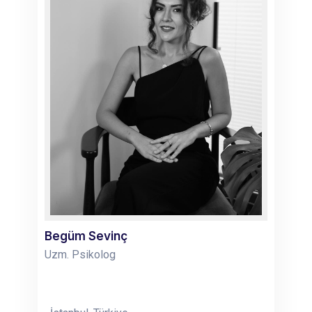
Begüm Sevinç
Uzm. Psikolog