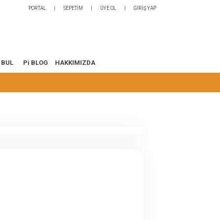
PORTAL
SEPETİM
ÜYE OL
GİRİŞ YAP
 BUL
Pi BLOG
HAKKIMIZDA