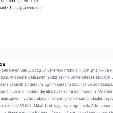
 Rehberlik ve Psikolojik
anlık: Uludağ Üniversitesi
nda
 ben Ceren Sak. Uludağ Üniversitesi Psikolojik Danışmanlık ve 
dum. Akademik gelişimimi Yıldız Teknik Üniversitesi Psikolojik 
isans yaparak sürdürdüm. Eğitim sürecim boyunca ve sonrasında, ç
temelli ve etik ilkelere dayalı bir yaklaşımı benimsedim. Mesleki 
alan, güvenli ve destekleyici bir danışmanlık süreci oluşturmayı 
a alanında MOXO Dikkat Testi uygulayıcı eğitimi ile Attentioner D
ım. Bunun yanı sıra Bireysel Davranış Terapisi ve Deneyimsel Oyun