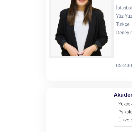
İstanbul
Yüz Yüz
Türkçe,
Deneyim
053430
Akade
Yüksek
Psikolo
Ünivers