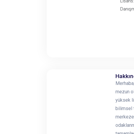
Lisans:
Danışm
Hakkı
Merhaba,
mezun ol
yüksek l
bilimsel 
merkeze 
odaklanm
tamamlad