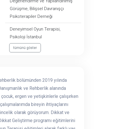
Değerlendirme ve Yapılandırılmış
Görüşme, Bilişsel Davranışçı
Psikoterapiler Derneği
Deneyimsel Oyun Terapisi,
Psikoloji İstanbul
tümünü göster
Rehberlik bölümünden 2019 yılında
Danışmanlık ve Rehberlik alanında
ocuk, ergen ve yetişkinlerle çalışırken
çalışmalarımda bireyin ihtiyaçlarını
öncelik olarak görüyorum. Dikkat ve
ikkat Geliştirme programı eğitimlerini
 Terapisi eğitimleri alarak farklı yaş