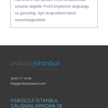
sorumlu değildir. Profil bilgilerinin doğruluğu
ve güncelliği, ilgili terapistlerin kendi
sorumluluğundadır.
0546 777 18 99
bilgi@psikolojistanbul.com
PSİKOLOJİ İSTANBUL
ÇALIŞMALARINDAN VE