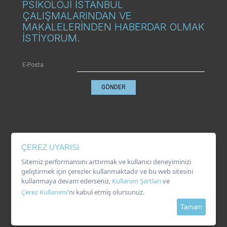
PSİKOLOJİ İSTANBUL
ÇALIŞMALARINDAN VE
MAKALELERİNDEN HABERDAR OLMAK
İSTİYORUM.
E-Posta
GÖNDER
KVKK
ÇEREZ UYARISI
Gizlilik Politikası
Çerez Kullanımı
Sitemiz performansını arttırmak ve kullanıcı deneyiminizi
Kullanım Şartları
geliştirmek için çerezler kullanmaktadır ve bu web sitesini
kullanmaya devam ederseniz,
Kullanım Şartları
ve
Çerez Kullanımı
'nı kabul etmiş olursunuz.
Tamam