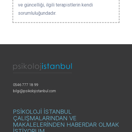
ve güncelliği, ilgili terapistlerin kendi
sorumluluğundadır.
0546 777 18 99
bilgi@psikolojistanbul.com
PSİKOLOJİ İSTANBUL
ÇALIŞMALARINDAN VE
MAKALELERİNDEN HABERDAR OLMAK
İSTİYORUM.