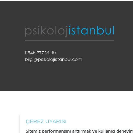
0546 777 18 99
bilgi@psikolojistanbul.com
ÇEREZ UYARISI
Sitemiz performansını arttırmak ve kullanıcı deneyi