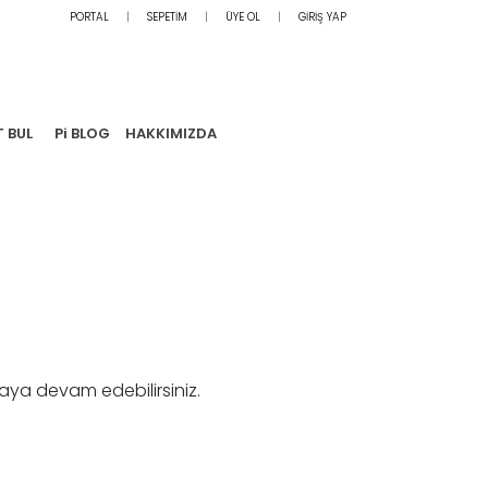
PORTAL
SEPETİM
ÜYE OL
GİRİŞ YAP
T BUL
Pi BLOG
HAKKIMIZDA
aya devam edebilirsiniz.