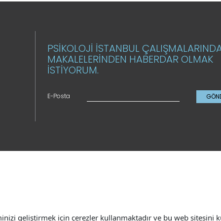
PSİKOLOJİ İSTANBUL ÇALIŞMALARIND
MAKALELERİNDEN HABERDAR OLMAK
İSTİYORUM.
E-Posta
GÖN
minizi geliştirmek için çerezler kullanmaktadır ve bu web sitesin