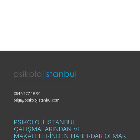
0546 777 18 99
bilgi@psikolojistanbul.com
PSİKOLOJİ İSTANBUL
ÇALIŞMALARINDAN VE
MAKALELERİNDEN HABERDAR OLMAK