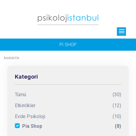
menu
Pİ SHOP
ANASAYFA
Kategori
Tümü
(30)
Etkinlikler
(12)
Evde Psikoloji
(10)
Pia Shop
(8)