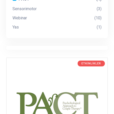
Sensorimotor
(3)
Webinar
(10)
Yas
(1)
ETKINLIKLER