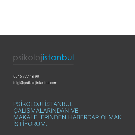
0546 777 18 99
bilgi@psikolojistanbul.com
PSİKOLOJİ İSTANBUL
ÇALIŞMALARINDAN VE
MAKALELERİNDEN HABERDAR OLMAK
İSTİYORUM.