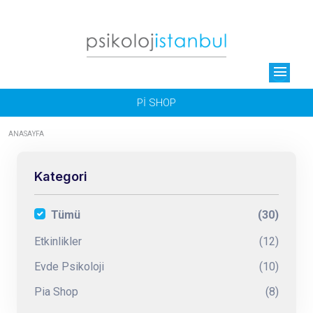
menu
Pİ SHOP
ANASAYFA
Kategori
Tümü
(30)
Etkinlikler
(12)
Evde Psikoloji
(10)
Pia Shop
(8)