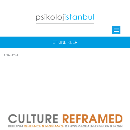
menu
ETKİNLİKLER
ANASAYFA