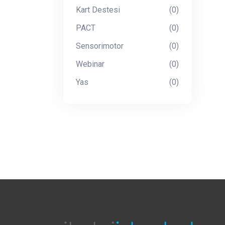
Kart Destesi
(0)
PACT
(0)
Sensorimotor
(0)
Webinar
(0)
Yas
(0)