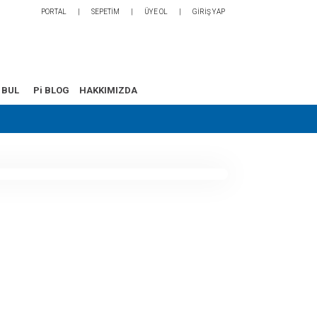
PORTAL
SEPETİM
ÜYE OL
GİRİŞ YAP
 BUL
Pi BLOG
HAKKIMIZDA