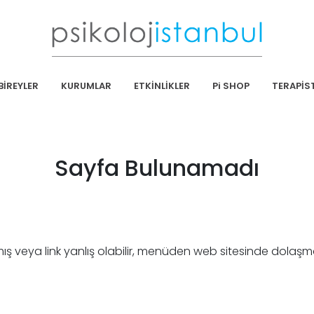
BİREYLER
KURUMLAR
ETKİNLİKLER
Pi SHOP
TERAPİS
Sayfa Bulunamadı
mış veya link yanlış olabilir, menüden web sitesinde dolaşm