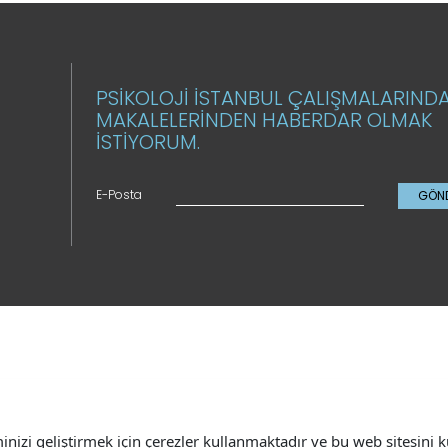
PSİKOLOJİ İSTANBUL ÇALIŞMALARIND
MAKALELERİNDEN HABERDAR OLMAK
İSTİYORUM.
E-Posta
GÖN
minizi geliştirmek için çerezler kullanmaktadır ve bu web sitesin