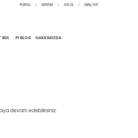
PORTAL
SEPETİM
ÜYE OL
GİRİŞ YAP
T BUL
Pi BLOG
HAKKIMIZDA
aya devam edebilirsiniz.