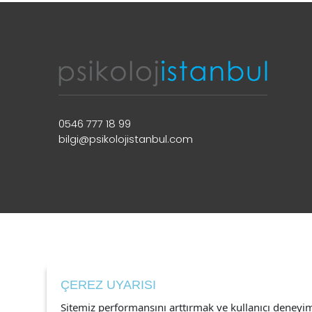
0546 777 18 99
bilgi@psikolojistanbul.com
ÇEREZ UYARISI
Sitemiz performansını arttırmak ve kullanıcı deneyi