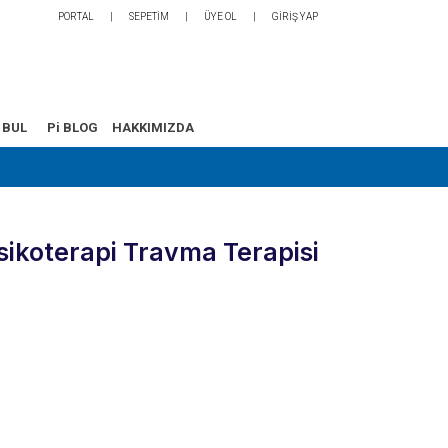
PORTAL
SEPETİM
ÜYE OL
GİRİŞ YAP
 BUL
Pi BLOG
HAKKIMIZDA
ikoterapi Travma Terapisi