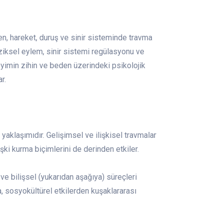
en, hareket, duruş ve sinir sisteminde travma
iziksel eylem, sinir sistemi regülasyonu ve
neyimin zihin ve beden üzerindeki psikolojik
r.
aklaşımıdır. Gelişimsel ve ilişkisel travmalar
işki kurma biçimlerini de derinden etkiler.
e bilişsel (yukarıdan aşağıya) süreçleri
, sosyokültürel etkilerden kuşaklararası