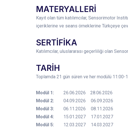
MATERYALLERİ
Kayıt olan tüm katılımcılar, Sensorimotor Inst
içeriklerine ve seans örneklerine Türkçeye çevr
SERTİFİKA
Katılımcılar, uluslararası geçerliliği olan Sen
TARİH
Toplamda 21 gün süren ve her modülü 11:00-19:
Modül 1:
26.06.2026 28.06.2026
Modül 2:
04.09.2026
06.09.2026
Modül 3:
06.11.2026
08.11.2026
Modül 4:
15.01.2027
17.01.2027
Modül 5:
12.03.2027
14.03.2027