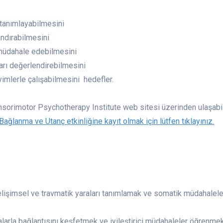
i tanımlayabilmesini
andırabilmesini
 müdahale edebilmesini
ları değerlendirebilmesini
imlerle çalışabilmesini hedefler.
nsorimotor Psychotherapy Institute web sitesi üzerinden ulaşabil
ağlanma ve Utanç etkinliğine kayıt olmak için lütfen tıklayınız.
lişimsel ve travmatik yaraları tanımlamak ve somatik müdahalele
ralarla bağlantısını keşfetmek ve iyileştirici müdahaleler öğrenmek