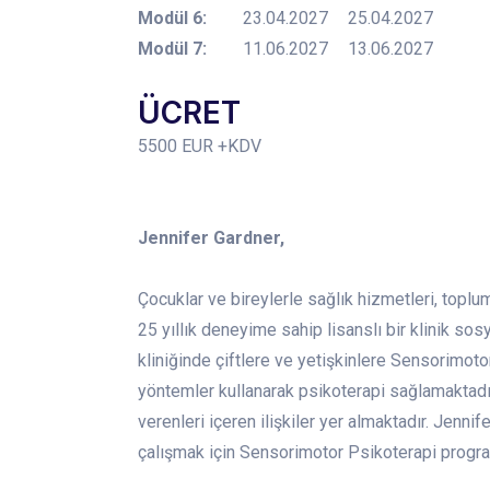
Modül 6:
23.04.2027
25.04.2027
Modül 7:
11.06.2027
13.06.2027
ÜCRET
5500 EUR +KDV
Jennifer Gardner,
Çocuklar ve bireylerle sağlık hizmetleri, toplu
25 yıllık deneyime sahip lisanslı bir klinik s
kliniğinde çiftlere ve yetişkinlere Sensorimo
yöntemler kullanarak psikoterapi sağlamaktadır
verenleri içeren ilişkiler yer almaktadır. Jenni
çalışmak için Sensorimotor Psikoterapi programı