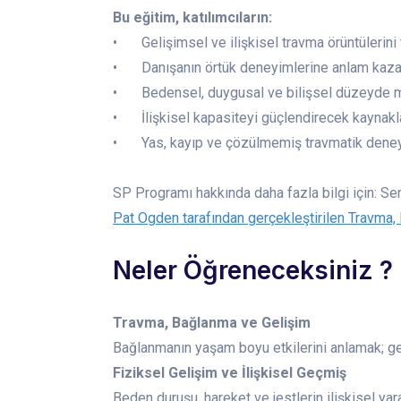
Bu eğitim, katılımcıların:
•
Gelişimsel ve ilişkisel travma örüntülerin
•
Danışanın örtük deneyimlerine anlam kaz
•
Bedensel, duygusal ve bilişsel düzeyde
•
İlişkisel kapasiteyi güçlendirecek kaynak
•
Yas, kayıp ve çözülmemiş travmatik deney
SP Programı hakkında daha fazla bilgi için: Se
Pat Ogden tarafından gerçekleştirilen Travma, B
Neler Öğreneceksiniz ?
Travma, Bağlanma ve Gelişim
Bağlanmanın yaşam boyu etkilerini anlamak; ge
Fiziksel Gelişim ve İlişkisel Geçmiş
Beden duruşu, hareket ve jestlerin ilişkisel ya