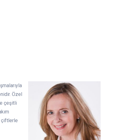
ışmalarıyla
nidir. Özel
 çeşitli
bakım
çiftlerle