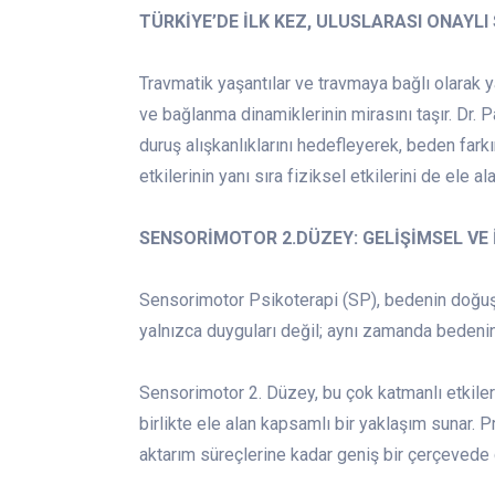
TÜRKİYE’DE İLK KEZ, ULUSLARASI ONAYL
Travmatik yaşantılar ve travmaya bağlı olarak 
ve bağlanma dinamiklerinin mirasını taşır. Dr. 
duruş alışkanlıklarını hedefleyerek, beden fark
etkilerinin yanı sıra fiziksel etkilerini de ele a
SENSORİMOTOR 2.DÜZEY: GELİŞİMSEL VE 
Sensorimotor Psikoterapi (SP), bedenin doğuşta
yalnızca duyguları değil; aynı zamanda bedenin v
Sensorimotor 2. Düzey, bu çok katmanlı etkiler
birlikte ele alan kapsamlı bir yaklaşım sunar.
aktarım süreçlerine kadar geniş bir çerçevede 