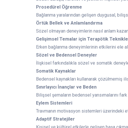
Prosedürel Öğrenme
Bağlanma yaralarından gelişen duygusal, bilişs
Örtük Bellek ve Anlamlandırma
Sözel olmayan deneyimlerin nasıl anlam kaza
Gelişimsel Temalar için Terapötik Teknikle
Erken bağlanma deneyimlerinin etkilerini ele a
Sözel ve Bedensel Deneyler
İlişkisel farkındalıkla sözel ve somatik deney
Somatik Kaynaklar
Bedensel kaynakları kullanarak çözülmemiş ili
Sınırlayıcı İnançlar ve Beden
Bilişsel şemaların bedensel yansımalarını far
Eylem Sistemleri
Travmanın motivasyon sistemleri üzerindeki et
Adaptif Stratejiler
Kişisel ve kültürel etkilerle gelişen başa çıkma