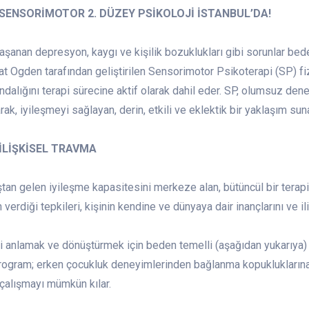
I SENSORİMOTOR 2. DÜZEY PSİKOLOJİ İSTANBUL’DA!
yaşanan depresyon, kaygı ve kişilik bozuklukları gibi sorunlar bed
Pat Ogden tarafından geliştirilen Sensorimotor Psikoterapi (SP) f
ındalığını terapi sürecine aktif olarak dahil eder. SP, olumsuz de
larak, iyileşmeyi sağlayan, derin, etkili ve eklektik bir yaklaşım suna
İLİŞKİSEL TRAVMA
n gelen iyileşme kapasitesini merkeze alan, bütüncül bir terapi y
erdiği tepkileri, kişinin kendine ve dünyaya dair inançlarını ve il
i anlamak ve dönüştürmek için beden temelli (aşağıdan yukarıya) v
 Program; erken çocukluk deneyimlerinden bağlanma kopukluklarına
çalışmayı mümkün kılar.