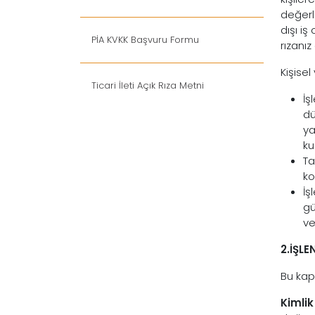
değerle
dışı iş
PİA KVKK Başvuru Formu
rızanız
Kişisel
Ticari İleti Açık Rıza Metni
İş
dü
ya
ku
Ta
ko
İş
gü
ve
2.İŞLE
Bu kap
Kimlik