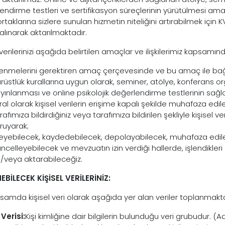
ndirme testleri ve sertifikasyon süreçlerinin yürütülmesi amacıyl
 ortaklarına sizlere sunulan hizmetin niteliğini artırabilmek iç
 alınarak aktarılmaktadır.
 verilerinizi aşağıda belirtilen amaçlar ve ilişkilerimiz kapsamın
lenmelerini gerektiren amaç çerçevesinde ve bu amaç ile bağlant
rüstlük kurallarına uygun olarak, seminer, atölye, konferans org
yınlanması ve online psikolojik değerlendirme testlerinin sağ
ral olarak kişisel verilerin erişime kapalı şekilde muhafaza edi
rafımıza bildirdiğiniz veya tarafımıza bildirilen şekliyle kişisel 
ruyarak;
leyebilecek, kaydedebilecek, depolayabilecek, muhafaza ediler
ncelleyebilecek ve mevzuatın izin verdiği hallerde, işlendikleri a
/veya aktarabileceğiz.
NEBİLECEK KİŞİSEL VERİLERİNİZ:
samda kişisel veri olarak aşağıda yer alan veriler toplanmakta
 Verisi:
Kişi kimliğine dair bilgilerin bulunduğu veri grubudur. (