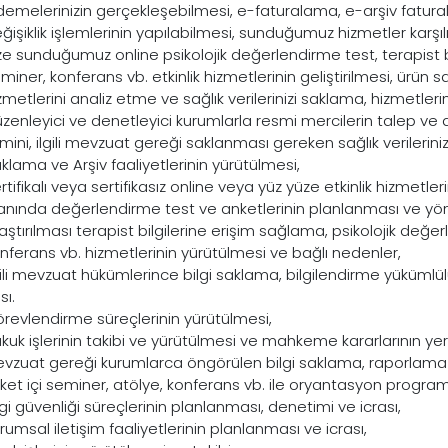
emelerinizin gerçekleşebilmesi, e-faturalama, e-arşiv fat
ğişiklik işlemlerinin yapılabilmesi, sunduğumuz hizmetler karş
ze sunduğumuz online psikolojik değerlendirme test, terapist bi
miner, konferans vb. etkinlik hizmetlerinin geliştirilmesi, ürün sa
zmetlerini analiz etme ve sağlık verilerinizi saklama, hizmetlerim
zenleyici ve denetleyici kurumlarla resmi mercilerin talep ve d
mini, ilgili mevzuat gereği saklanması gereken sağlık verileriniz
klama ve Arşiv faaliyetlerinin yürütülmesi,
rtifikalı veya sertifikasız online veya yüz yüze etkinlik hizmetleri
anında değerlendirme test ve anketlerinin planlanması ve yön
aştırılması terapist bilgilerine erişim sağlama, psikolojik değe
nferans vb. hizmetlerinin yürütülmesi ve bağlı nedenler,
gili mevzuat hükümlerince bilgi saklama, bilgilendirme yükümlü
sı.
revlendirme süreçlerinin yürütülmesi,
kuk işlerinin takibi ve yürütülmesi ve mahkeme kararlarının yeri
vzuat gereği kurumlarca öngörülen bilgi saklama, raporlama v
rket içi seminer, atölye, konferans vb. ile oryantasyon programla
lgi güvenliği süreçlerinin planlanması, denetimi ve icrası,
rumsal iletişim faaliyetlerinin planlanması ve icrası,