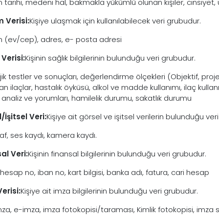
tarihi, medeni hal, bakmakla yükümlü olunan kişiler, cinsiyet, u
m Verisi:
Kişiye ulaşmak için kullanılabilecek veri grubudur.
n (ev/cep), adres, e- posta adresi
 Verisi:
Kişinin sağlık bilgilerinin bulunduğu veri grubudur.
jik testler ve sonuçları, değerlendirme ölçekleri (Objektif, proj
lan ilaçlar, hastalık öyküsü, alkol ve madde kullanımı, ilaç kullanım
 analiz ve yorumları, hamilelik durumu, sakatlık durumu
/İşitsel Veri:
Kişiye ait görsel ve işitsel verilerin bulunduğu ver
af, ses kaydı, kamera kaydı.
al Veri:
Kişinin finansal bilgilerinin bulunduğu veri grubudur.
hesap no, iban no, kart bilgisi, banka adı, fatura, cari hesap
erisi:
Kişiye ait imza bilgilerinin bulunduğu veri grubudur.
İmza, e-imza, imza fotokopisi/taraması, Kimlik fotokopisi, imza