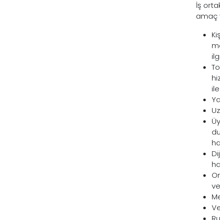
İş orta
amaç v
Ki
me
il
To
hi
il
Ya
Uz
Üy
du
ha
Di
ha
On
ve
Me
Ve
Ru