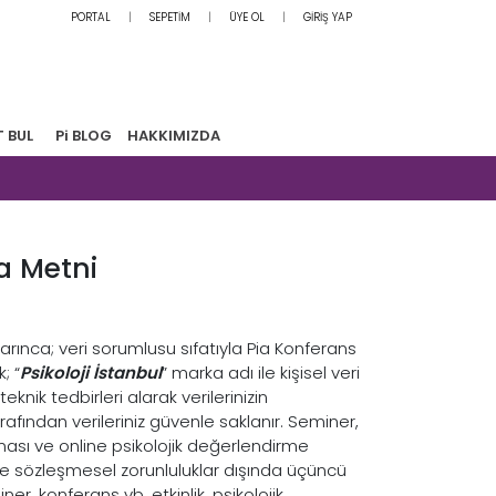
PORTAL
SEPETİM
ÜYE OL
GİRİŞ YAP
T BUL
Pi BLOG
HAKKIMIZDA
a Metni
arınca; veri sorumlusu sıfatıyla Pia Konferans
; “
Psikoloji İstanbul
” marka adı ile kişisel veri
teknik tedbirleri alarak verilerinizin
rafından verileriniz güvenle saklanır. Seminer,
nması ve online psikolojik değerlendirme
 ve sözleşmesel zorunluluklar dışında üçüncü
ner, konferans vb. etkinlik, psikolojik