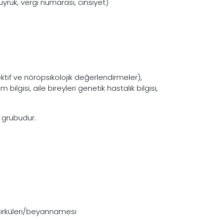
yruk, vergi numarası, cinsiyet)
ektif ve nöropsikolojik değerlendirmeler),
 bilgisi, aile bireyleri genetik hastalık bilgisi,
i grubudur.
 sirküleri/beyannamesi