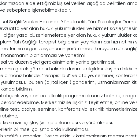
klarımızdan elde ettiğimiz kişisel veriler, aşağıda belirtilen a
e sebeplerle işlenebilmektedir.
şisel Sağlık Verileri Hakkında Yönetmelik, Türk Psikologlar Derneği 
vzuatta yer alan hukuki yükümlülükleri ve hizmet sözleşmesinin 
gili diğer yasal düzenlemelerde yer alan hukuki yükümlülükler k
plum Ruh Sağlığı, terapist bilgilerinin yayınlanması hizmetini
zmetlerinin organizasyonunun yürütülmesi, koruyucu ruh sağlı
e finansmanın planlanması ve yönetimi,
sal ve düzenleyici gereksinimlerin yerine getirilmesi,
manın gerek görmesi halinde durumun ilgili kuruluşlara bildiril
e olmanız halinde; “terapist bul” ve atölye, seminer, konferans v
yurulması, E-bülten (dijital içeril) gönderimi, uzmanlarımızın kita
kkında bildirim,
jital içerik veya online etkinlik programı almanız halinde; progr
berdar edebilme, Merkezimiz ile ilişkinizi teyit etme, online ve
line test, atölye, seminer, konferans vb. etkinlik hizmetlerimize
rebilme,
rkezimizin iç işleyişinin planlanması ve yürütülmesi,
rilerin bilimsel çalışmalarda kullanılması,
h sağlığı uzmanları, üye ve etkinlik katılımcılarının memnuniyetin