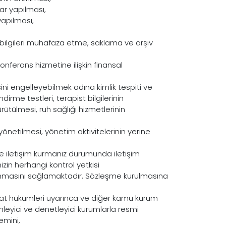
ar yapılması,
yapılması,
in bilgileri muhafaza etme, saklama ve arşiv
nferans hizmetine ilişkin finansal
esini engelleyebilmek adına kimlik tespiti ve
rme testleri, terapist bilgilerinin
rütülmesi, ruh sağlığı hizmetlerinin
yönetilmesi, yönetim aktivitelerinin yerine
ile iletişim kurmanız durumunda iletişim
imizin herhangi kontrol yetkisi
lanmasını sağlamaktadır. Sözleşme kurulmasına
zuat hükümleri uyarınca ve diğer kamu kurum
enleyici ve denetleyici kurumlarla resmi
emini,