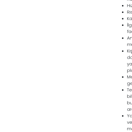
Hi
Ri
Ka
İl
fa
An
mu
Ki
do
ya
pl
Me
ge
Te
bi
bu
ar
Ya
ve
me