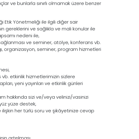
maçlar ve bunlarla sınırlı olmamak üzere benzer
Etik Yönetmeliği ile ilgili diğer sair
gereklerini ve sağlıkla ve mali konular ile
apsamı nedeni ile,
n sağlanması ve seminer, atölye, konferans vb.
ğı, organizasyon, seminer, program hizmetleri
mesi,
b. etkinlik hizmetlerimizin sizlere
pları, yeni yayınları ve etkinlik günleri
am hakkında sizi ve/veya velinizi/vasinizi
 yüz yüze destek,
 ilişkin her türlü soru ve şikâyetinize cevap
in artırılması,