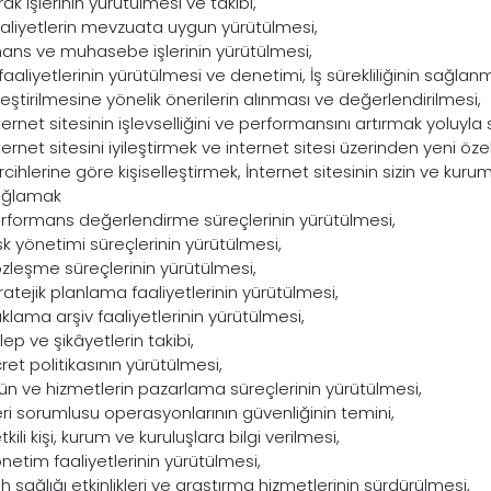
rak işlerinin yürütülmesi ve takibi,
aliyetlerin mevzuata uygun yürütülmesi,
nans ve muhasebe işlerinin yürütülmesi,
 faaliyetlerinin yürütülmesi ve denetimi, İş sürekliliğinin sağlanm
ileştirilmesine yönelik önerilerin alınması ve değerlendirilmesi,
ternet sitesinin işlevselliğini ve performansını artırmak yoluyla 
ternet sitesini iyileştirmek ve internet sitesi üzerinden yeni özel
rcihlerine göre kişiselleştirmek, İnternet sitesinin sizin ve kuru
ağlamak
rformans değerlendirme süreçlerinin yürütülmesi,
sk yönetimi süreçlerinin yürütülmesi,
zleşme süreçlerinin yürütülmesi,
ratejik planlama faaliyetlerinin yürütülmesi,
klama arşiv faaliyetlerinin yürütülmesi,
lep ve şikâyetlerin takibi,
ret politikasının yürütülmesi,
ün ve hizmetlerin pazarlama süreçlerinin yürütülmesi,
ri sorumlusu operasyonlarının güvenliğinin temini,
tkili kişi, kurum ve kuruluşlara bilgi verilmesi,
netim faaliyetlerinin yürütülmesi,
h sağlığı etkinlikleri ve araştırma hizmetlerinin sürdürülmesi,