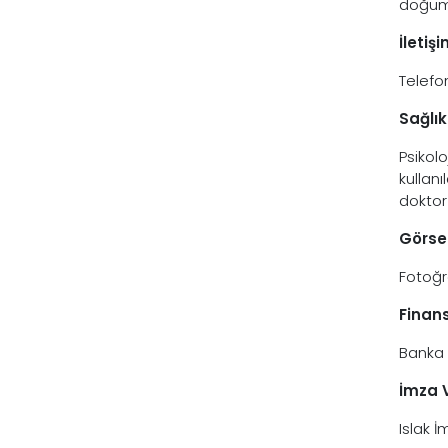
doğum 
İletişi
Telefo
Sağlık
Psikolo
kullanı
doktor
Görsel
Fotoğr
Finans
Banka 
İmza V
Islak 