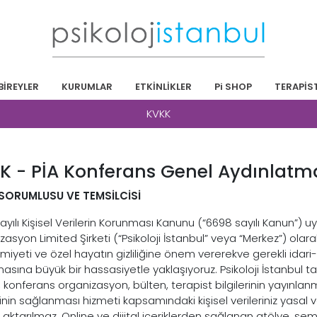
BİREYLER
KURUMLAR
ETKİNLİKLER
Pi SHOP
TERAPİS
KVKK
K - PİA Konferans Genel Aydınlatm
İ SORUMLUSU VE TEMSİLCİSİ
yılı Kişisel Verilerin Korunması Kanunu (“6698 sayılı Kanun”) uy
asyon Limited Şirketi (“Psikoloji İstanbul” veya “Merkez”) olarak
iyeti ve özel hayatın gizliliğine önem ver
erek
ve gerekli idari-
asına büyük bir hassasiyetle yaklaşıyoruz. Psikoloji İstanbul ta
, konferans organizasyon, bülten, terapist bilgilerinin yayınla
rinin sağlanması hizmeti kapsamındaki kişisel verileriniz yasal
e aktarılmaz. Online ve dijital içeriklerden sağlanan atölye, semi