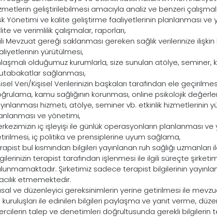
zmetlerin geliştirilebilmesi amacıyla analiz ve benzeri çalışmal
sk Yönetimi ve kalite geliştirme faaliyetlerinin planlanması ve 
lite ve verimlilik çalışmalar, raporları,
gili Mevzuat gereği saklanması gereken sağlık verilerinize ilişk
aliyetlerinin yürütülmesi,
laşmalı olduğumuz kurumlarla, size sunulan atölye, seminer, ko
tabakatlar sağlanması,
şisel Veri/Kişisel Verilerinizin başkaları tarafından ele geçirilm
ğrulama, kamu sağlığının korunması, online psikolojik değerlendi
yınlanması hizmeti, atölye, seminer vb. etkinlik hizmetlerinin yü
anlanması ve yönetimi,
rkezimizin iç işleyişi ile günlük operasyonların planlanması ve 
tirilmesi, iç politika ve prensiplerine uyum sağlama,
rapist bul kısmından bilgileri yayınlanan ruh sağlığı uzmanları 
lgilerinizin terapist tarafından işlenmesi ile ilgili süreçte şirket
lunmamaktadır. Şirketimiz sadece terapist bilgilerinin yayın
acılık etmemektedir.
sal ve düzenleyici gereksinimlerin yerine getirilmesi ile mev
 kuruluşları ile edinilen bilgileri paylaşma ve yanıt verme, düz
rcilerin talep ve denetimleri doğrultusunda gerekli bilgilerin t