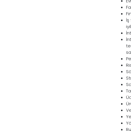
Ev
Fa
Fi
İş
iy
İn
İn
te
s
Pe
Ri
Sö
St
Sa
Ta
Üc
Ür
Ve
Ye
Yö
Ru