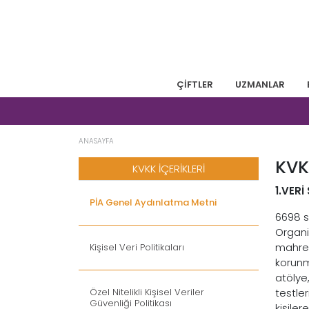
ÇİFTLER
UZMANLAR
ANASAYFA
KVK
KVKK İÇERİKLERİ
1.VER
PİA Genel Aydınlatma Metni
6698 sa
Organiz
mahrem
Kişisel Veri Politikaları
korunm
atölye
Özel Nitelikli Kişisel Veriler
testle
Güvenliği Politikası
kişiler