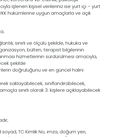
a işlenen kişisel verileriniz ise yurt içi – yurt
in KVKK hükümlerine uygun amaçlarla ve açık
da;
ılı, sınırlı ve ölçülü şekilde, hukuka ve
anizasyon, bülten, terapist bilgilerinin
lanması hizmetlerinin sürdürülmesi amacıyla,
lecek şekilde
verilerin doğruluğunu ve en güncel halini
ek saklayabilecek, sınıflandırabilecek,
maçla sınırlı olarak 3. kişilere açıklayabilecek
dır;
Ad soyad, TC Kimlik No, imza, doğum yeri,