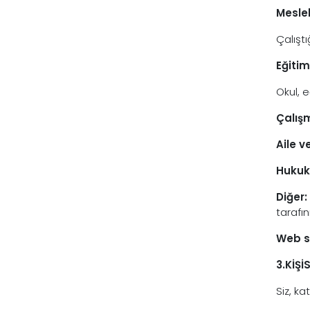
Meslek
Çalıştı
Eğitim
Okul, e
Çalışm
Aile v
Hukuki
Diğer:
tarafı
Web si
3.KİŞİ
Siz, ka