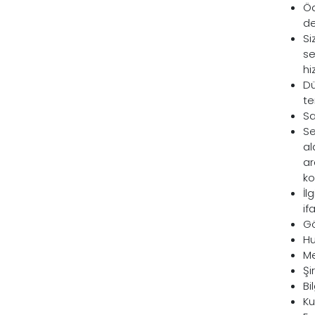
Öd
de
Si
se
hi
Dü
te
Sa
Se
al
ar
ko
İl
ifa
Gö
Hu
Me
Şi
Bi
Ku