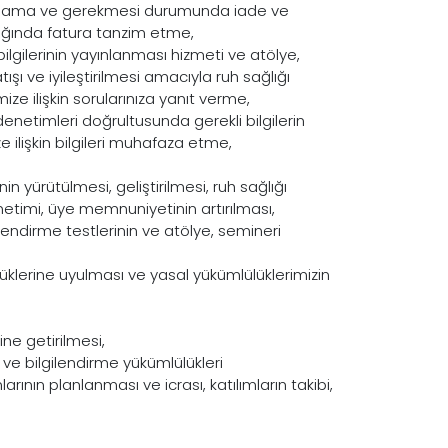
uralama ve gerekmesi durumunda iade ve
ılığında fatura tanzim etme,
lgilerinin yayınlanması hizmeti ve atölye,
tışı ve iyileştirilmesi amacıyla ruh sağlığı
ize ilişkin sorularınıza yanıt verme,
enetimleri doğrultusunda gerekli bilgilerin
e ilişkin bilgileri muhafaza etme,
nin yürütülmesi, geliştirilmesi, ruh sağlığı
etimi, üye memnuniyetinin artırılması,
rlendirme testlerinin ve atölye, semineri
lüklerine uyulması ve yasal yükümlülüklerimizin
ne getirilmesi,
e bilgilendirme yükümlülükleri
rının planlanması ve icrası, katılımların takibi,