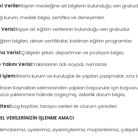
i Veriler:
Kişinin mesleğine ait bilgilerin bulunduğu veri grubud
ğı kurum, meslek bilgisi, sertifika ve deneyimleri.
 Verisi:
Kişiye ait eğitim verilerinin bulunduğu veri grubudur.
ğitim bilgileri, alınan sertifikalar, katılınan eğitim programları
a Verisi:
Çalışılan şirket, departman ve pozisyon bilgisi,
e Yakını Verisi:
Yakınlarının adı-soyadı, numarası
 İşlem:
Resmi kurum ve kuruluşlar ile yapılan yazışmalar, icra ta
İnsan Kaynakları sekmesinden yapılan başvurular için başvur
nızca yüklenmesi halinde özgeçmiş, askerlik durum bilgisi,
tesi:
Log kayıtları, tarayıcı verileri ile oturum çerezleri
SEL VERİLERİNİZİN İŞLENME AMACI
tılımcılarımız, üyelerimiz, ziyaretçilerimiz, müşterilerimiz, çalış