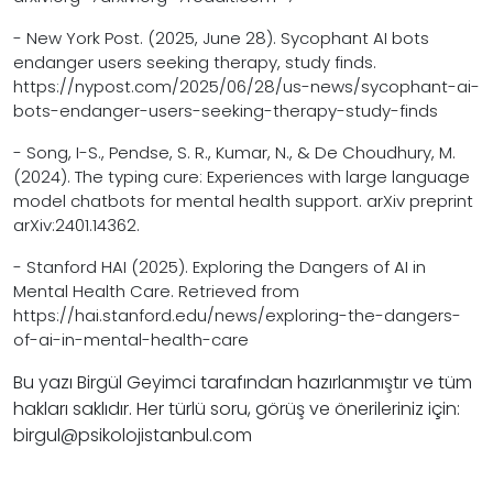
- New York Post. (2025, June 28). Sycophant AI bots
endanger users seeking therapy, study finds.
https://nypost.com/2025/06/28/us-news/sycophant-ai-
bots-endanger-users-seeking-therapy-study-finds
- Song, I-S., Pendse, S. R., Kumar, N., & De Choudhury, M.
(2024). The typing cure: Experiences with large language
model chatbots for mental health support. arXiv preprint
arXiv:2401.14362.
- Stanford HAI (2025). Exploring the Dangers of AI in
Mental Health Care. Retrieved from
https://hai.stanford.edu/news/exploring-the-dangers-
of-ai-in-mental-health-care
Bu yazı Birgül Geyimci tarafından hazırlanmıştır ve tüm
hakları saklıdır. Her türlü soru, görüş ve önerileriniz için:
birgul@psikolojistanbul.com