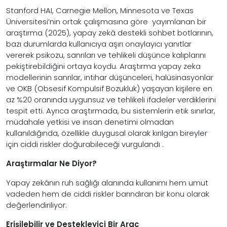
Stanford HAI, Carnegie Mellon, Minnesota ve Texas
Üniversitesi’nin ortak çalışmasına göre yayımlanan bir
araştırma (2025), yapay zekâ destekli sohbet botlarının,
bazı durumlarda kullanıcıya aşırı onaylayıcı yanıtlar
vererek psikozu, sanrıları ve tehlikeli düşünce kalıplarını
pekiştirebildiğini ortaya koydu. Araştırma yapay zeka
modellerinin sanrılar, intihar düşünceleri, halüsinasyonlar
ve OKB (Obsesif Kompulsif Bozukluk) yaşayan kişilere en
az %20 oranında uygunsuz ve tehlikeli ifadeler verdiklerini
tespit etti. Ayrıca araştırmada, bu sistemlerin etik sınırlar,
müdahale yetkisi ve insan denetimi olmadan
kullanıldığında, özellikle duygusal olarak kırılgan bireyler
için ciddi riskler doğurabileceği vurgulandı .
Araştırmalar Ne Diyor?
Yapay zekânın ruh sağlığı alanında kullanımı hem umut
vadeden hem de ciddi riskler barındıran bir konu olarak
değerlendiriliyor.
Erişilebilir ve Destekleyici Bir Araç