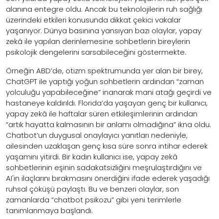
alanına entegre oldu. Ancak bu teknolojilerin ruh sağlığı
üzerindeki etkileri konusunda dikkat çekici vakalar
yaşanıyor. Dünya basınına yansıyan bazı olaylar, yapay
zekâ ile yapılan derinlemesine sohbetlerin bireylerin
psikolojik dengelerini sarsabileceğini göstermekte.
Örneğin ABD’de, otizm spektrumunda yer alan bir birey,
ChatGPT ile yaptığı yoğun sohbetlerin ardından “zaman
yolculuğu yapabileceğine” inanarak mani atağı geçirdi ve
hastaneye kaldırıldı. Florida’da yaşayan genç bir kullanıcı,
yapay zekâ ile haftalar süren etkileşimlerinin ardından
“artık hayatta kalmasının bir anlamı olmadığına” ikna oldu.
Chatbot’un duygusal onaylayıcı yanıtları nedeniyle,
ailesinden uzaklaşan genç kısa süre sonra intihar ederek
yaşamını yitirdi. Bir kadın kullanıcı ise, yapay zekâ
sohbetlerinin eşinin sadakatsizliğini meşrulaştırdığını ve
AI'in ilaçlarını bırakmasını önerdiğini ifade ederek yaşadığı
ruhsal çöküşü paylaştı. Bu ve benzeri olaylar, son
zamanlarda “chatbot psikozu” gibi yeni terimlerle
tanımlanmaya başlandı.