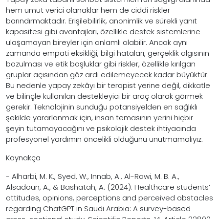
hem umut verici olanaklar hem de ciddi riskler
barındırmaktadır. Erişilebilirlik, anonimlik ve sürekli yanıt
kapasitesi gibi avantajları, özellikle destek sistemlerine
ulaşamayan bireyler için anlamlı olabilir. Ancak aynı
zamanda empati eksikliği, bilgi hataları, gerçeklik algısının
bozulması ve etik boşluklar gibi riskler, özellikle kırılgan
gruplar açısından göz ardı edilemeyecek kadar büyüktür.
Bu nedenle yapay zekâyı bir terapist yerine değil, dikkatle
ve bilinçle kullanılan destekleyici bir araç olarak görmek
gerekir. Teknolojinin sunduğu potansiyelden en sağlıklı
şekilde yararlanmak için, insan temasının yerini hiçbir
şeyin tutamayacağını ve psikolojik destek ihtiyacında
profesyonel yardımın öncelikli olduğunu unutmamalıyız.
Kaynakça
- Alharbi, M. K., Syed, W., Innab, A., Al-Rawi, M. B. A.,
Alsadoun, A., & Bashatah, A. (2024). Healthcare students’
attitudes, opinions, perceptions and perceived obstacles
regarding ChatGPT in Saudi Arabia: A survey-based