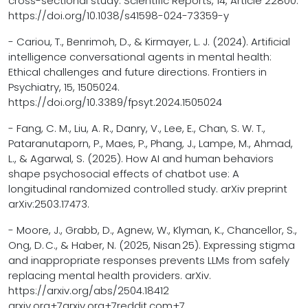
cross-sectional study. Scientific Reports, 14, Article 22800.
https://doi.org/10.1038/s41598-024-73359-y
- Cariou, T., Benrimoh, D., & Kirmayer, L. J. (2024). Artificial
intelligence conversational agents in mental health:
Ethical challenges and future directions. Frontiers in
Psychiatry, 15, 1505024.
https://doi.org/10.3389/fpsyt.2024.1505024
- Fang, C. M., Liu, A. R., Danry, V., Lee, E., Chan, S. W. T.,
Pataranutaporn, P., Maes, P., Phang, J., Lampe, M., Ahmad,
L., & Agarwal, S. (2025). How AI and human behaviors
shape psychosocial effects of chatbot use: A
longitudinal randomized controlled study. arXiv preprint
arXiv:2503.17473.
- Moore, J., Grabb, D., Agnew, W., Klyman, K., Chancellor, S.,
Ong, D. C., & Haber, N. (2025, Nisan 25). Expressing stigma
and inappropriate responses prevents LLMs from safely
replacing mental health providers. arXiv.
https://arxiv.org/abs/2504.18412
arxiv.org+7arxiv.org+7reddit.com+7