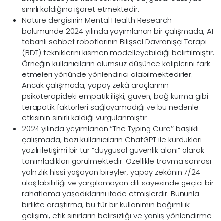
sınırlı kaldığına işaret etmektedir.
Nature dergisinin Mental Health Research
bölümünde 2024 yılında yayımlanan bir çalışmada, AI
tabanlı sohbet robotlarının Bilişsel Davranışçı Terapi
(BDT) tekniklerini kısmen modelleyebildiği belirtilmiştir.
Örneğin kullanıcıların olumsuz düşünce kalıplarını fark
etmeleri yönünde yönlendirici olabilmektedirler.
Ancak çalışmada, yapay zekâ araçlarının
psikoterapideki empatik ilişki, güven, bağ kurma gibi
terapötik faktörleri sağlayamadığı ve bu nedenle
etkisinin sınırlı kaldığı vurgulanmıştır
2024 yılında yayımlanan ‘’The Typing Cure’’ başlıklı
çalışmada, bazı kullanıcıların ChatGPT ile kurdukları
yazılı iletişimi bir tür “duygusal güvenlik alanı” olarak
tanımladıkları görülmektedir. Özellikle travma sonrası
yalnızlık hissi yaşayan bireyler, yapay zekânın 7/24
ulaşılabilirliği ve yargılamayan dili sayesinde geçici bir
rahatlama yaşadıklarını ifade etmişlerdir. Bununla
birlikte araştırma, bu tür bir kullanımın bağımlılık
gelişimi, etik sınırların belirsizliği ve yanlış yönlendirme