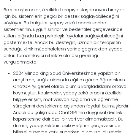
Bazı araştırmalar, özellikle terapiye ulaşamayan bireyler
için bu sistemlerin geçici bir destek sağlayabileceğini
söylüyor. Bu bulgular, yapay zekâ tabanlı sohbet
sistemlerinin, uygun sınırlar ve beklentiler çerçevesinde
kullanıldığında bazı psikolojik faydalar sağlayabileceğini
göstermekte. Ancak bu desteğin, uzman bir terapistin
sunduğu klinik müdahalelerin yerine geçmekten ziyade
onları tamamlayıcı nitelikte olması gerektiği
vurgulanmakta.
2024 yılında King Saud Üniversitesi’nde yapılan bir
araştırma, sağlık alanında eğitim gören öğrencilerin
ChatGPT’yi genel olarak olumlu karşıladıklarını ortaya
koymuştur. Katılımcılar, yapay zekâ aracını özellikle
bilgiye erişim, motivasyon sağlama ve öğrenme
süreçlerini destekleme açısından faydalı bulmuşlardır.
Ancak bu çalışmada ChatGPT’nin duygusal destek
kapasitesine dair özel bir veri yer almamaktadır. Bu
durum, yapay zekânın psiko-eğitim çerçevesinde
bilişsel düzeyde katkı sunarken, duygusal düzeyde