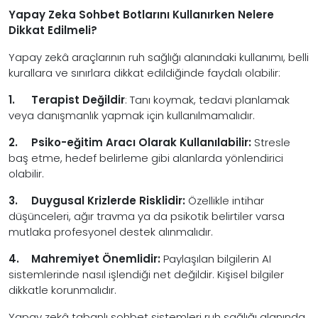
Yapay Zeka Sohbet Botlarını Kullanırken Nelere
Dikkat Edilmeli?
Yapay zekâ araçlarının ruh sağlığı alanındaki kullanımı, belli
kurallara ve sınırlara dikkat edildiğinde faydalı olabilir:
1.
Terapist Değildir
: Tanı koymak, tedavi planlamak
veya danışmanlık yapmak için kullanılmamalıdır.
2.
Psiko-eğitim Aracı Olarak Kullanılabilir:
Stresle
baş etme, hedef belirleme gibi alanlarda yönlendirici
olabilir.
3.
Duygusal Krizlerde Risklidir:
Özellikle intihar
düşünceleri, ağır travma ya da psikotik belirtiler varsa
mutlaka profesyonel destek alınmalıdır.
4.
Mahremiyet Önemlidir:
Paylaşılan bilgilerin AI
sistemlerinde nasıl işlendiği net değildir. Kişisel bilgiler
dikkatle korunmalıdır.
Yapay zekâ tabanlı sohbet sistemleri ruh sağlığı alanında